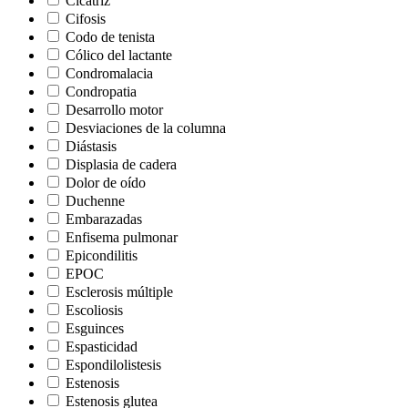
Cicatriz
Cifosis
Codo de tenista
Cólico del lactante
Condromalacia
Condropatia
Desarrollo motor
Desviaciones de la columna
Diástasis
Displasia de cadera
Dolor de oído
Duchenne
Embarazadas
Enfisema pulmonar
Epicondilitis
EPOC
Esclerosis múltiple
Escoliosis
Esguinces
Espasticidad
Espondilolistesis
Estenosis
Estenosis glutea