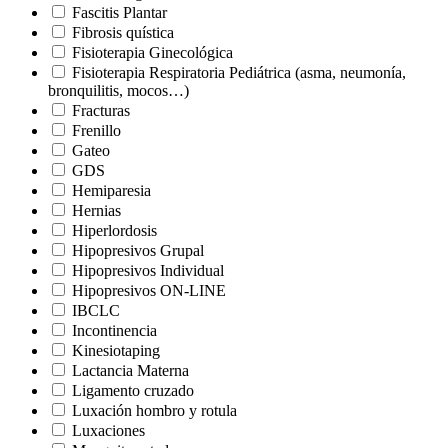
Fascitis Plantar
Fibrosis quística
Fisioterapia Ginecológica
Fisioterapia Respiratoria Pediátrica (asma, neumonía,
bronquilitis, mocos…)
Fracturas
Frenillo
Gateo
GDS
Hemiparesia
Hernias
Hiperlordosis
Hipopresivos Grupal
Hipopresivos Individual
Hipopresivos ON-LINE
IBCLC
Incontinencia
Kinesiotaping
Lactancia Materna
Ligamento cruzado
Luxación hombro y rotula
Luxaciones