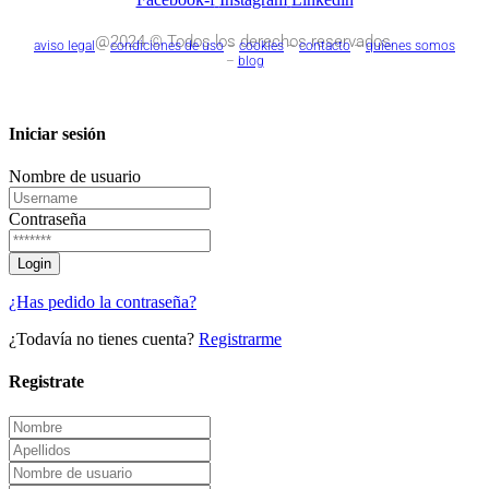
@2024 © Todos los derechos reservados.
aviso legal
–
condiciones de uso
–
cookies
–
contacto
–
quienes somos
–
blog
Iniciar sesión
Nombre de usuario
Contraseña
¿Has pedido la contraseña?
¿Todavía no tienes cuenta?
Registrarme
Registrate