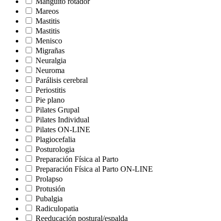
Manguito rotador
Mareos
Mastitis
Mastitis
Menisco
Migrañas
Neuralgia
Neuroma
Parálisis cerebral
Periostitis
Pie plano
Pilates Grupal
Pilates Individual
Pilates ON-LINE
Plagiocefalia
Posturologia
Preparación Física al Parto
Preparación Física al Parto ON-LINE
Prolapso
Protusión
Pubalgia
Radiculopatia
Reeducación postural/espalda