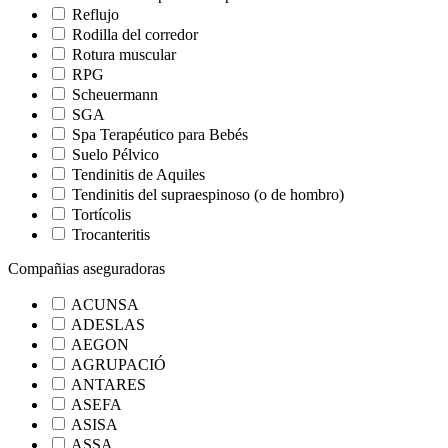
Reflujo
Rodilla del corredor
Rotura muscular
RPG
Scheuermann
SGA
Spa Terapéutico para Bebés
Suelo Pélvico
Tendinitis de Aquiles
Tendinitis del supraespinoso (o de hombro)
Tortícolis
Trocanteritis
Compañias aseguradoras
ACUNSA
ADESLAS
AEGON
AGRUPACIÓ
ANTARES
ASEFA
ASISA
ASSA