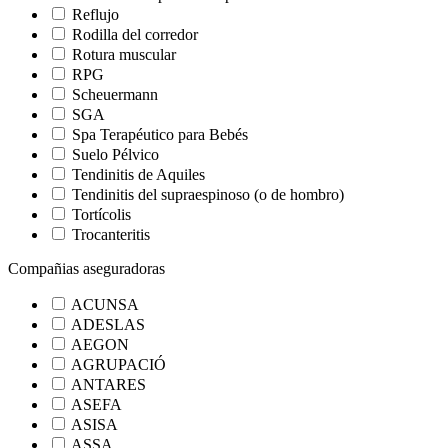
Reflujo
Rodilla del corredor
Rotura muscular
RPG
Scheuermann
SGA
Spa Terapéutico para Bebés
Suelo Pélvico
Tendinitis de Aquiles
Tendinitis del supraespinoso (o de hombro)
Tortícolis
Trocanteritis
Compañias aseguradoras
ACUNSA
ADESLAS
AEGON
AGRUPACIÓ
ANTARES
ASEFA
ASISA
ASSA