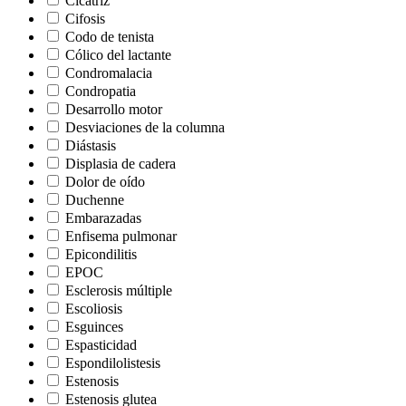
Cicatriz
Cifosis
Codo de tenista
Cólico del lactante
Condromalacia
Condropatia
Desarrollo motor
Desviaciones de la columna
Diástasis
Displasia de cadera
Dolor de oído
Duchenne
Embarazadas
Enfisema pulmonar
Epicondilitis
EPOC
Esclerosis múltiple
Escoliosis
Esguinces
Espasticidad
Espondilolistesis
Estenosis
Estenosis glutea