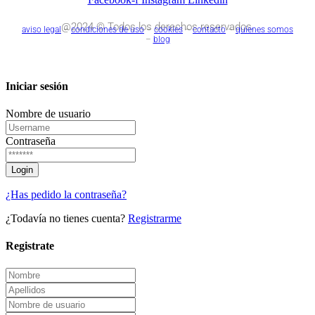
@2024 © Todos los derechos reservados.
aviso legal
–
condiciones de uso
–
cookies
–
contacto
–
quienes somos
–
blog
Iniciar sesión
Nombre de usuario
Contraseña
¿Has pedido la contraseña?
¿Todavía no tienes cuenta?
Registrarme
Registrate