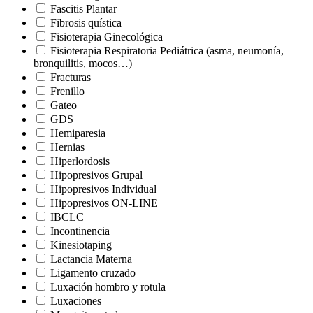
Fascitis Plantar
Fibrosis quística
Fisioterapia Ginecológica
Fisioterapia Respiratoria Pediátrica (asma, neumonía,
bronquilitis, mocos…)
Fracturas
Frenillo
Gateo
GDS
Hemiparesia
Hernias
Hiperlordosis
Hipopresivos Grupal
Hipopresivos Individual
Hipopresivos ON-LINE
IBCLC
Incontinencia
Kinesiotaping
Lactancia Materna
Ligamento cruzado
Luxación hombro y rotula
Luxaciones