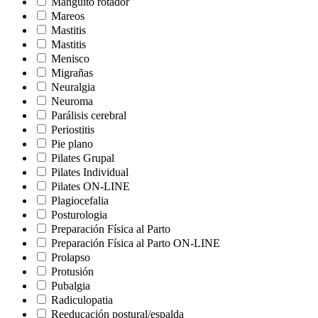
Manguito rotador
Mareos
Mastitis
Mastitis
Menisco
Migrañas
Neuralgia
Neuroma
Parálisis cerebral
Periostitis
Pie plano
Pilates Grupal
Pilates Individual
Pilates ON-LINE
Plagiocefalia
Posturologia
Preparación Física al Parto
Preparación Física al Parto ON-LINE
Prolapso
Protusión
Pubalgia
Radiculopatia
Reeducación postural/espalda