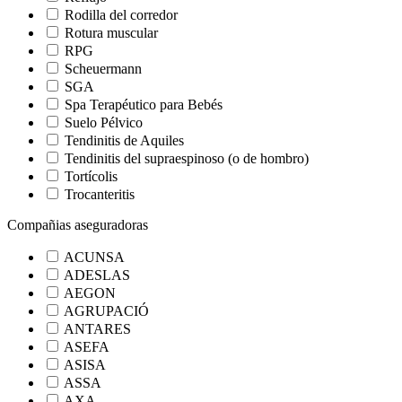
Rodilla del corredor
Rotura muscular
RPG
Scheuermann
SGA
Spa Terapéutico para Bebés
Suelo Pélvico
Tendinitis de Aquiles
Tendinitis del supraespinoso (o de hombro)
Tortícolis
Trocanteritis
Compañias aseguradoras
ACUNSA
ADESLAS
AEGON
AGRUPACIÓ
ANTARES
ASEFA
ASISA
ASSA
AXA