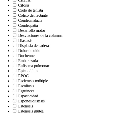
Cicatriz
Cifosis
Codo de tenista
Cólico del lactante
Condromalacia
Condropatia
Desarrollo motor
Desviaciones de la columna
Diástasis
Displasia de cadera
Dolor de oído
Duchenne
Embarazadas
Enfisema pulmonar
Epicondilitis
EPOC
Esclerosis múltiple
Escoliosis
Esguinces
Espasticidad
Espondilolistesis
Estenosis
Estenosis glutea