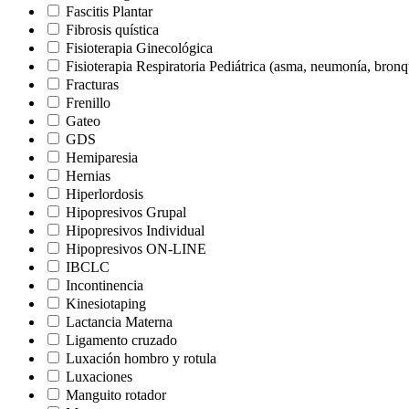
Fascitis Plantar
Fibrosis quística
Fisioterapia Ginecológica
Fisioterapia Respiratoria Pediátrica (asma, neumonía, bron
Fracturas
Frenillo
Gateo
GDS
Hemiparesia
Hernias
Hiperlordosis
Hipopresivos Grupal
Hipopresivos Individual
Hipopresivos ON-LINE
IBCLC
Incontinencia
Kinesiotaping
Lactancia Materna
Ligamento cruzado
Luxación hombro y rotula
Luxaciones
Manguito rotador