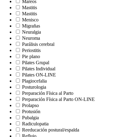
Mareos
Mastitis
Mastitis
Menisco
Migrañas
Neuralgia
Neuroma
Parálisis cerebral
Periostitis
Pie plano
Pilates Grupal
Pilates Individual
Pilates ON-LINE
Plagiocefalia
Posturologia
Preparación Física al Parto
Preparación Física al Parto ON-LINE
Prolapso
Protusión
Pubalgia
Radiculopatia
Reeducación postural/espalda
Reflujo