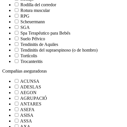
Rodilla del corredor
Rotura muscular
RPG
Scheuermann
SGA
Spa Terapéutico para Bebés
Suelo Pélvico
Tendinitis de Aquiles
Tendinitis del supraespinoso (o de hombro)
Tortícolis
Trocanteritis
Compañias aseguradoras
ACUNSA
ADESLAS
AEGON
AGRUPACIÓ
ANTARES
ASEFA
ASISA
ASSA
AXA