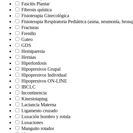
Fascitis Plantar
Fibrosis quística
Fisioterapia Ginecológica
Fisioterapia Respiratoria Pediátrica (asma, neumonía, bron
Fracturas
Frenillo
Gateo
GDS
Hemiparesia
Hernias
Hiperlordosis
Hipopresivos Grupal
Hipopresivos Individual
Hipopresivos ON-LINE
IBCLC
Incontinencia
Kinesiotaping
Lactancia Materna
Ligamento cruzado
Luxación hombro y rotula
Luxaciones
Manguito rotador