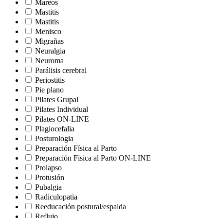
Mareos
Mastitis
Mastitis
Menisco
Migrañas
Neuralgia
Neuroma
Parálisis cerebral
Periostitis
Pie plano
Pilates Grupal
Pilates Individual
Pilates ON-LINE
Plagiocefalia
Posturologia
Preparación Física al Parto
Preparación Física al Parto ON-LINE
Prolapso
Protusión
Pubalgia
Radiculopatia
Reeducación postural/espalda
Reflujo