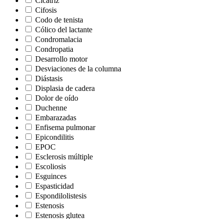
Cicatriz
Cifosis
Codo de tenista
Cólico del lactante
Condromalacia
Condropatia
Desarrollo motor
Desviaciones de la columna
Diástasis
Displasia de cadera
Dolor de oído
Duchenne
Embarazadas
Enfisema pulmonar
Epicondilitis
EPOC
Esclerosis múltiple
Escoliosis
Esguinces
Espasticidad
Espondilolistesis
Estenosis
Estenosis glutea