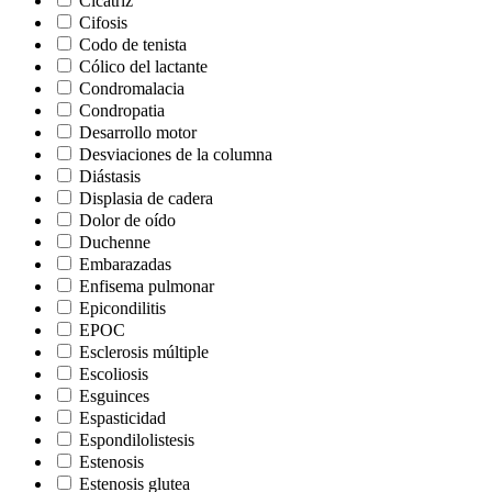
Cicatriz
Cifosis
Codo de tenista
Cólico del lactante
Condromalacia
Condropatia
Desarrollo motor
Desviaciones de la columna
Diástasis
Displasia de cadera
Dolor de oído
Duchenne
Embarazadas
Enfisema pulmonar
Epicondilitis
EPOC
Esclerosis múltiple
Escoliosis
Esguinces
Espasticidad
Espondilolistesis
Estenosis
Estenosis glutea