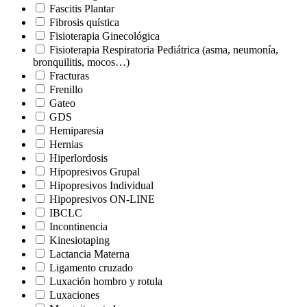
Fascitis Plantar
Fibrosis quística
Fisioterapia Ginecológica
Fisioterapia Respiratoria Pediátrica (asma, neumonía,
bronquilitis, mocos…)
Fracturas
Frenillo
Gateo
GDS
Hemiparesia
Hernias
Hiperlordosis
Hipopresivos Grupal
Hipopresivos Individual
Hipopresivos ON-LINE
IBCLC
Incontinencia
Kinesiotaping
Lactancia Materna
Ligamento cruzado
Luxación hombro y rotula
Luxaciones