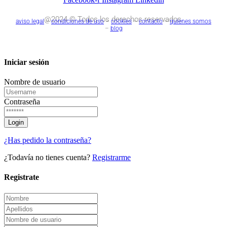
@2024 © Todos los derechos reservados.
aviso legal
–
condiciones de uso
–
cookies
–
contacto
–
quienes somos
–
blog
Iniciar sesión
Nombre de usuario
Contraseña
¿Has pedido la contraseña?
¿Todavía no tienes cuenta?
Registrarme
Registrate