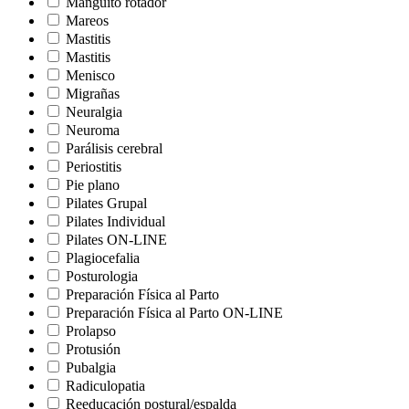
Manguito rotador
Mareos
Mastitis
Mastitis
Menisco
Migrañas
Neuralgia
Neuroma
Parálisis cerebral
Periostitis
Pie plano
Pilates Grupal
Pilates Individual
Pilates ON-LINE
Plagiocefalia
Posturologia
Preparación Física al Parto
Preparación Física al Parto ON-LINE
Prolapso
Protusión
Pubalgia
Radiculopatia
Reeducación postural/espalda