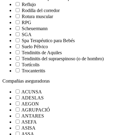
Reflujo
Rodilla del corredor
Rotura muscular
RPG
Scheuermann
SGA
Spa Terapéutico para Bebés
Suelo Pélvico
Tendinitis de Aquiles
Tendinitis del supraespinoso (o de hombro)
Tortícolis
Trocanteritis
Compañias aseguradoras
ACUNSA
ADESLAS
AEGON
AGRUPACIÓ
ANTARES
ASEFA
ASISA
ASSA