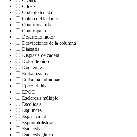
Cicatriz
Cifosis
Codo de tenista
Cólico del lactante
Condromalacia
Condropatia
Desarrollo motor
Desviaciones de la columna
Diástasis
Displasia de cadera
Dolor de oído
Duchenne
Embarazadas
Enfisema pulmonar
Epicondilitis
EPOC
Esclerosis múltiple
Escoliosis
Esguinces
Espasticidad
Espondilolistesis
Estenosis
Estenosis glutea