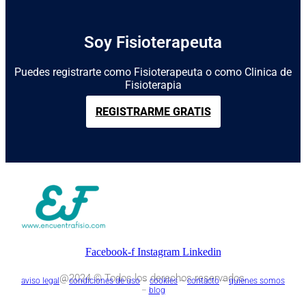
Soy Fisioterapeuta
Puedes registrarte como Fisioterapeuta o como Clinica de
Fisioterapia
REGISTRARME GRATIS
Facebook-f
Instagram
Linkedin
@2024 © Todos los derechos reservados.
aviso legal
–
condiciones de uso
–
cookies
–
contacto
–
quienes somos
–
blog