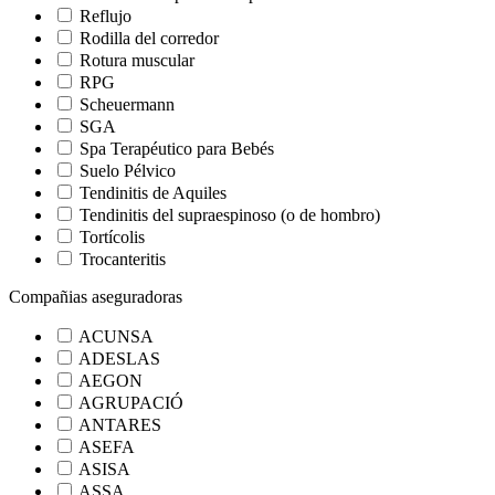
Reflujo
Rodilla del corredor
Rotura muscular
RPG
Scheuermann
SGA
Spa Terapéutico para Bebés
Suelo Pélvico
Tendinitis de Aquiles
Tendinitis del supraespinoso (o de hombro)
Tortícolis
Trocanteritis
Compañias aseguradoras
ACUNSA
ADESLAS
AEGON
AGRUPACIÓ
ANTARES
ASEFA
ASISA
ASSA