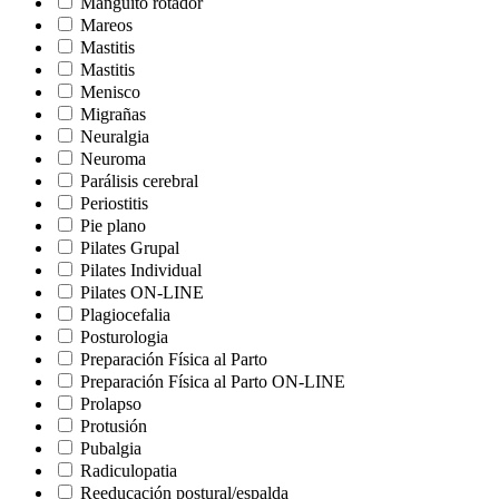
Manguito rotador
Mareos
Mastitis
Mastitis
Menisco
Migrañas
Neuralgia
Neuroma
Parálisis cerebral
Periostitis
Pie plano
Pilates Grupal
Pilates Individual
Pilates ON-LINE
Plagiocefalia
Posturologia
Preparación Física al Parto
Preparación Física al Parto ON-LINE
Prolapso
Protusión
Pubalgia
Radiculopatia
Reeducación postural/espalda