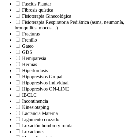
Fascitis Plantar
Fibrosis quística
Fisioterapia Ginecológica
Fisioterapia Respiratoria Pediátrica (asma, neumonía,
bronquilitis, mocos…)
Fracturas
Frenillo
Gateo
GDS
Hemiparesia
Hernias
Hiperlordosis
Hipopresivos Grupal
Hipopresivos Individual
Hipopresivos ON-LINE
IBCLC
Incontinencia
Kinesiotaping
Lactancia Materna
Ligamento cruzado
Luxación hombro y rotula
Luxaciones