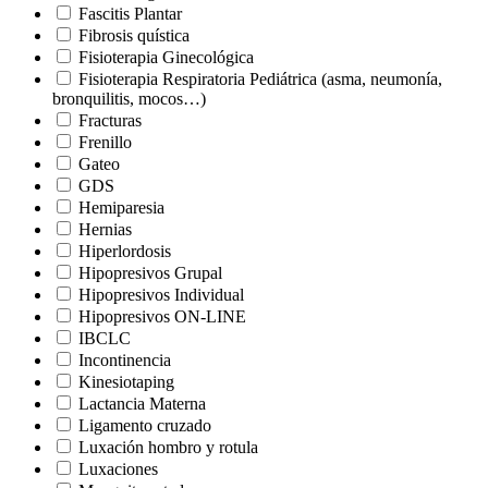
Fascitis Plantar
Fibrosis quística
Fisioterapia Ginecológica
Fisioterapia Respiratoria Pediátrica (asma, neumonía,
bronquilitis, mocos…)
Fracturas
Frenillo
Gateo
GDS
Hemiparesia
Hernias
Hiperlordosis
Hipopresivos Grupal
Hipopresivos Individual
Hipopresivos ON-LINE
IBCLC
Incontinencia
Kinesiotaping
Lactancia Materna
Ligamento cruzado
Luxación hombro y rotula
Luxaciones