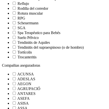
Reflujo
Rodilla del corredor
Rotura muscular
RPG
Scheuermann
SGA
Spa Terapéutico para Bebés
Suelo Pélvico
Tendinitis de Aquiles
Tendinitis del supraespinoso (o de hombro)
Tortícolis
Trocanteritis
Compañias aseguradoras
ACUNSA
ADESLAS
AEGON
AGRUPACIÓ
ANTARES
ASEFA
ASISA
ASSA