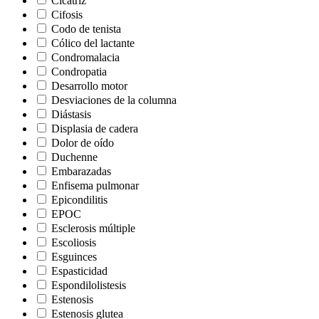
Cicatriz
Cifosis
Codo de tenista
Cólico del lactante
Condromalacia
Condropatia
Desarrollo motor
Desviaciones de la columna
Diástasis
Displasia de cadera
Dolor de oído
Duchenne
Embarazadas
Enfisema pulmonar
Epicondilitis
EPOC
Esclerosis múltiple
Escoliosis
Esguinces
Espasticidad
Espondilolistesis
Estenosis
Estenosis glutea