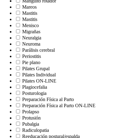
Manguito rotador
Mareos
Mastitis
Mastitis
Menisco
Migrañas
Neuralgia
Neuroma
Parálisis cerebral
Periostitis
Pie plano
Pilates Grupal
Pilates Individual
Pilates ON-LINE
Plagiocefalia
Posturologia
Preparación Física al Parto
Preparación Física al Parto ON-LINE
Prolapso
Protusión
Pubalgia
Radiculopatia
Reeducación postural/espalda