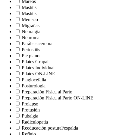
Mareos
Mastitis
Mastitis
Menisco
Migrañas
Neuralgia
Neuroma
Parálisis cerebral
Periostitis
Pie plano
Pilates Grupal
Pilates Individual
Pilates ON-LINE
Plagiocefalia
Posturologia
Preparación Física al Parto
Preparación Física al Parto ON-LINE
Prolapso
Protusión
Pubalgia
Radiculopatia
Reeducación postural/espalda
Reflujo