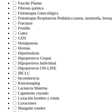
Fascitis Plantar
Fibrosis quística
Fisioterapia Ginecológica
Fisioterapia Respiratoria Pediátrica (asma, neumonía, bron
Fracturas
Frenillo
Gateo
GDS
Hemiparesia
Hernias
Hiperlordosis
Hipopresivos Grupal
Hipopresivos Individual
Hipopresivos ON-LINE
IBCLC
Incontinencia
Kinesiotaping
Lactancia Materna
Ligamento cruzado
Luxación hombro y rotula
Luxaciones
Manguito rotador