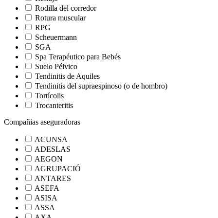
Rodilla del corredor
Rotura muscular
RPG
Scheuermann
SGA
Spa Terapéutico para Bebés
Suelo Pélvico
Tendinitis de Aquiles
Tendinitis del supraespinoso (o de hombro)
Tortícolis
Trocanteritis
Compañias aseguradoras
ACUNSA
ADESLAS
AEGON
AGRUPACIÓ
ANTARES
ASEFA
ASISA
ASSA
AXA