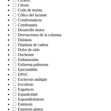
Cicatriz
Cifosis
Codo de tenista
Cólico del lactante
Condromalacia
Condropatia
Desarrollo motor
Desviaciones de la columna
Diástasis
Displasia de cadera
Dolor de oído
Duchenne
Embarazadas
Enfisema pulmonar
Epicondilitis
EPOC
Esclerosis múltiple
Escoliosis
Esguinces
Espasticidad
Espondilolistesis
Estenosis
Estenosis glutea