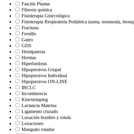
Fascitis Plantar
Fibrosis quística
Fisioterapia Ginecológica
Fisioterapia Respiratoria Pediátrica (asma, neumonía, bron
Fracturas
Frenillo
Gateo
GDS
Hemiparesia
Hernias
Hiperlordosis
Hipopresivos Grupal
Hipopresivos Individual
Hipopresivos ON-LINE
IBCLC
Incontinencia
Kinesiotaping
Lactancia Materna
Ligamento cruzado
Luxación hombro y rotula
Luxaciones
Manguito rotador