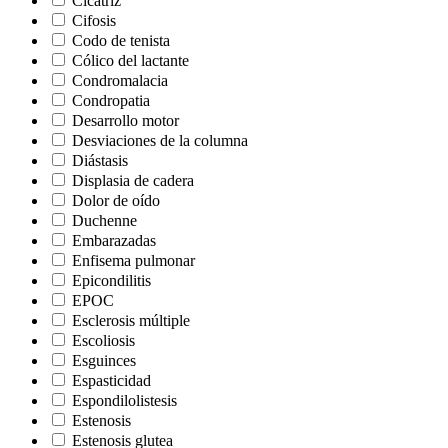
Cicatriz
Cifosis
Codo de tenista
Cólico del lactante
Condromalacia
Condropatia
Desarrollo motor
Desviaciones de la columna
Diástasis
Displasia de cadera
Dolor de oído
Duchenne
Embarazadas
Enfisema pulmonar
Epicondilitis
EPOC
Esclerosis múltiple
Escoliosis
Esguinces
Espasticidad
Espondilolistesis
Estenosis
Estenosis glutea