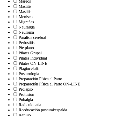
Mareos
Mastitis
Mastitis
Menisco
Migrañas
Neuralgia
Neuroma
Parálisis cerebral
Periostitis
Pie plano
Pilates Grupal
Pilates Individual
Pilates ON-LINE
Plagiocefalia
Posturologia
Preparación Física al Parto
Preparación Física al Parto ON-LINE
Prolapso
Protusión
Pubalgia
Radiculopatia
Reeducación postural/espalda
Reflujo