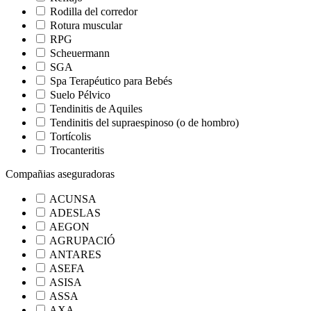
Rodilla del corredor
Rotura muscular
RPG
Scheuermann
SGA
Spa Terapéutico para Bebés
Suelo Pélvico
Tendinitis de Aquiles
Tendinitis del supraespinoso (o de hombro)
Tortícolis
Trocanteritis
Compañias aseguradoras
ACUNSA
ADESLAS
AEGON
AGRUPACIÓ
ANTARES
ASEFA
ASISA
ASSA
AXA