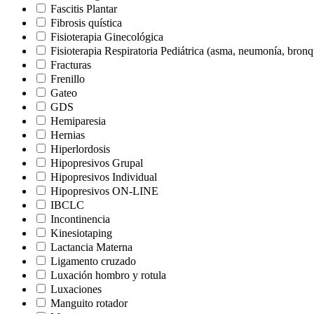
Fascitis Plantar
Fibrosis quística
Fisioterapia Ginecológica
Fisioterapia Respiratoria Pediátrica (asma, neumonía, bron
Fracturas
Frenillo
Gateo
GDS
Hemiparesia
Hernias
Hiperlordosis
Hipopresivos Grupal
Hipopresivos Individual
Hipopresivos ON-LINE
IBCLC
Incontinencia
Kinesiotaping
Lactancia Materna
Ligamento cruzado
Luxación hombro y rotula
Luxaciones
Manguito rotador