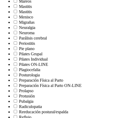
Mareos
Mastitis
Mastitis
Menisco
Migrañas
Neuralgia
Neuroma
Parálisis cerebral
Periostitis
Pie plano
Pilates Grupal
Pilates Individual
Pilates ON-LINE
Plagiocefalia
Posturologia
Preparación Física al Parto
Preparación Física al Parto ON-LINE
Prolapso
Protusión
Pubalgia
Radiculopatia
Reeducación postural/espalda
Reflujo