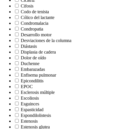
Cicatriz
Cifosis
Codo de tenista
Cólico del lactante
Condromalacia
Condropatia
Desarrollo motor
Desviaciones de la columna
Diástasis
Displasia de cadera
Dolor de oído
Duchenne
Embarazadas
Enfisema pulmonar
Epicondilitis
EPOC
Esclerosis múltiple
Escoliosis
Esguinces
Espasticidad
Espondilolistesis
Estenosis
Estenosis glutea