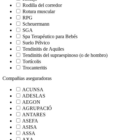
Rodilla del corredor
Rotura muscular
RPG
Scheuermann
SGA
Spa Terapéutico para Bebés
Suelo Pélvico
Tendinitis de Aquiles
Tendinitis del supraespinoso (o de hombro)
Tortícolis
Trocanteritis
Compañias aseguradoras
ACUNSA
ADESLAS
AEGON
AGRUPACIÓ
ANTARES
ASEFA
ASISA
ASSA
AXA