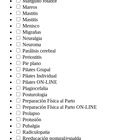
Manguito rotador
Mareos
Mastitis
Mastitis
Menisco
Migrañas
Neuralgia
Neuroma
Parálisis cerebral
Periostitis
Pie plano
Pilates Grupal
Pilates Individual
Pilates ON-LINE
Plagiocefalia
Posturologia
Preparación Física al Parto
Preparación Física al Parto ON-LINE
Prolapso
Protusión
Pubalgia
Radiculopatia
Reeducación postural/espalda