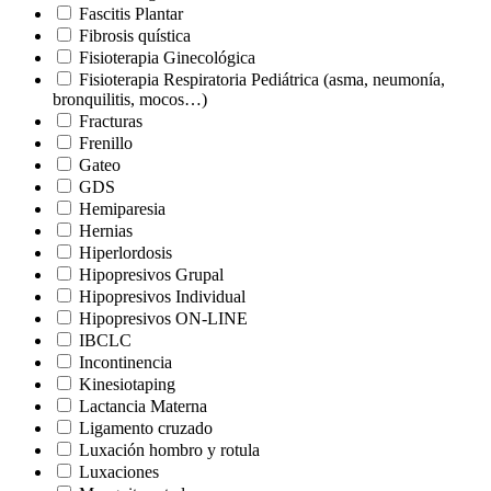
Fascitis Plantar
Fibrosis quística
Fisioterapia Ginecológica
Fisioterapia Respiratoria Pediátrica (asma, neumonía,
bronquilitis, mocos…)
Fracturas
Frenillo
Gateo
GDS
Hemiparesia
Hernias
Hiperlordosis
Hipopresivos Grupal
Hipopresivos Individual
Hipopresivos ON-LINE
IBCLC
Incontinencia
Kinesiotaping
Lactancia Materna
Ligamento cruzado
Luxación hombro y rotula
Luxaciones