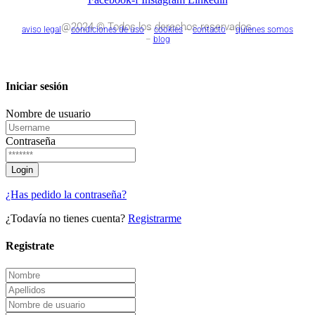
@2024 © Todos los derechos reservados.
aviso legal
–
condiciones de uso
–
cookies
–
contacto
–
quienes somos
–
blog
Iniciar sesión
Nombre de usuario
Contraseña
¿Has pedido la contraseña?
¿Todavía no tienes cuenta?
Registrarme
Registrate