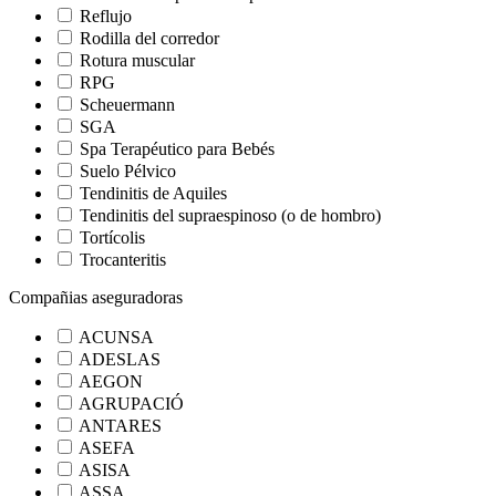
Reflujo
Rodilla del corredor
Rotura muscular
RPG
Scheuermann
SGA
Spa Terapéutico para Bebés
Suelo Pélvico
Tendinitis de Aquiles
Tendinitis del supraespinoso (o de hombro)
Tortícolis
Trocanteritis
Compañias aseguradoras
ACUNSA
ADESLAS
AEGON
AGRUPACIÓ
ANTARES
ASEFA
ASISA
ASSA