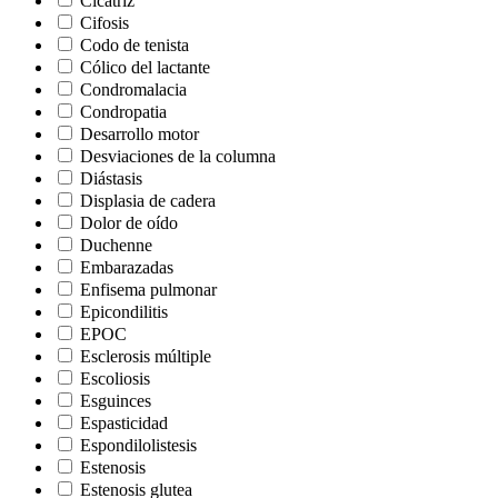
Cicatriz
Cifosis
Codo de tenista
Cólico del lactante
Condromalacia
Condropatia
Desarrollo motor
Desviaciones de la columna
Diástasis
Displasia de cadera
Dolor de oído
Duchenne
Embarazadas
Enfisema pulmonar
Epicondilitis
EPOC
Esclerosis múltiple
Escoliosis
Esguinces
Espasticidad
Espondilolistesis
Estenosis
Estenosis glutea