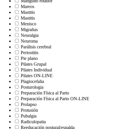
Manguito rotador
Mareos
Mastitis
Mastitis
Menisco
Migrañas
Neuralgia
Neuroma
Parálisis cerebral
Periostitis
Pie plano
Pilates Grupal
Pilates Individual
Pilates ON-LINE
Plagiocefalia
Posturologia
Preparación Física al Parto
Preparación Física al Parto ON-LINE
Prolapso
Protusión
Pubalgia
Radiculopatia
Reeducación postural/espalda