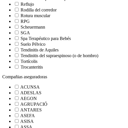
Reflujo
Rodilla del corredor
Rotura muscular
RPG
Scheuermann
SGA
Spa Terapéutico para Bebés
Suelo Pélvico
Tendinitis de Aquiles
Tendinitis del supraespinoso (o de hombro)
Tortícolis
Trocanteritis
Compañias aseguradoras
ACUNSA
ADESLAS
AEGON
AGRUPACIÓ
ANTARES
ASEFA
ASISA
ASSA