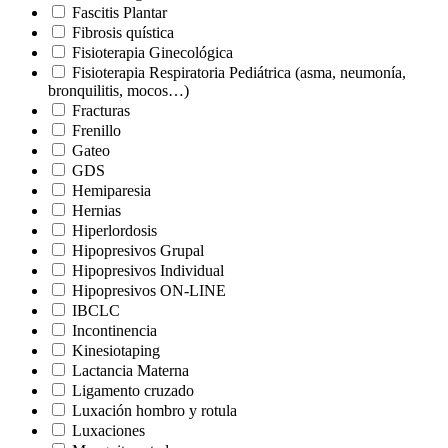
Fascitis Plantar
Fibrosis quística
Fisioterapia Ginecológica
Fisioterapia Respiratoria Pediátrica (asma, neumonía,
bronquilitis, mocos…)
Fracturas
Frenillo
Gateo
GDS
Hemiparesia
Hernias
Hiperlordosis
Hipopresivos Grupal
Hipopresivos Individual
Hipopresivos ON-LINE
IBCLC
Incontinencia
Kinesiotaping
Lactancia Materna
Ligamento cruzado
Luxación hombro y rotula
Luxaciones