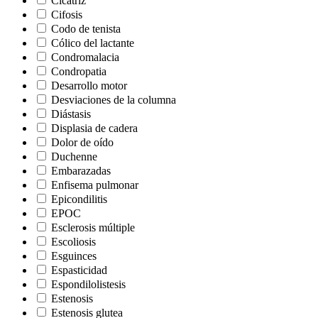
Cicatriz
Cifosis
Codo de tenista
Cólico del lactante
Condromalacia
Condropatia
Desarrollo motor
Desviaciones de la columna
Diástasis
Displasia de cadera
Dolor de oído
Duchenne
Embarazadas
Enfisema pulmonar
Epicondilitis
EPOC
Esclerosis múltiple
Escoliosis
Esguinces
Espasticidad
Espondilolistesis
Estenosis
Estenosis glutea