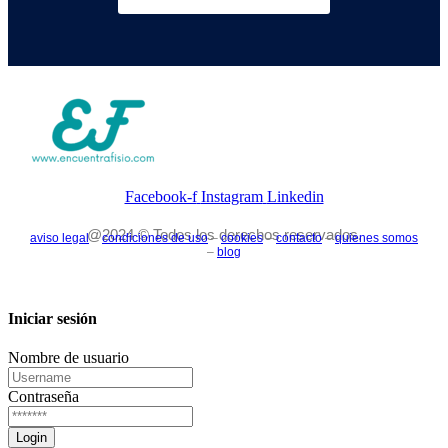
Facebook-f
Instagram
Linkedin
@2024 © Todos los derechos reservados.
aviso legal
–
condiciones de uso
–
cookies
–
contacto
–
quienes somos
–
blog
Iniciar sesión
Nombre de usuario
Contraseña