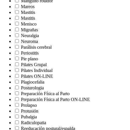
Manguito rotador
Mareos
Mastitis
Mastitis
Menisco
Migrañas
Neuralgia
Neuroma
Parálisis cerebral
Periostitis
Pie plano
Pilates Grupal
Pilates Individual
Pilates ON-LINE
Plagiocefalia
Posturologia
Preparación Física al Parto
Preparación Física al Parto ON-LINE
Prolapso
Protusión
Pubalgia
Radiculopatia
Reeducación postural/espalda