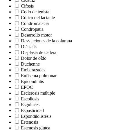
Cicatriz
Cifosis
Codo de tenista
Cólico del lactante
Condromalacia
Condropatia
Desarrollo motor
Desviaciones de la columna
Diástasis
Displasia de cadera
Dolor de oído
Duchenne
Embarazadas
Enfisema pulmonar
Epicondilitis
EPOC
Esclerosis múltiple
Escoliosis
Esguinces
Espasticidad
Espondilolistesis
Estenosis
Estenosis glutea