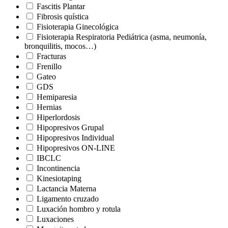
Fascitis Plantar
Fibrosis quística
Fisioterapia Ginecológica
Fisioterapia Respiratoria Pediátrica (asma, neumonía,
bronquilitis, mocos…)
Fracturas
Frenillo
Gateo
GDS
Hemiparesia
Hernias
Hiperlordosis
Hipopresivos Grupal
Hipopresivos Individual
Hipopresivos ON-LINE
IBCLC
Incontinencia
Kinesiotaping
Lactancia Materna
Ligamento cruzado
Luxación hombro y rotula
Luxaciones