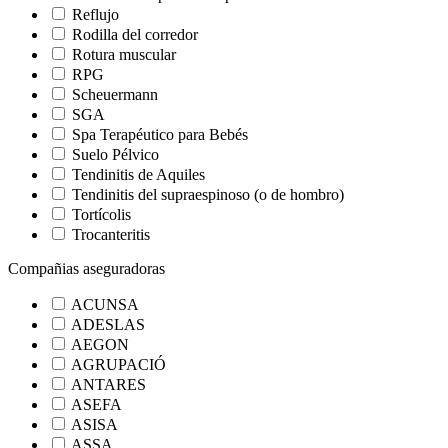
Reflujo
Rodilla del corredor
Rotura muscular
RPG
Scheuermann
SGA
Spa Terapéutico para Bebés
Suelo Pélvico
Tendinitis de Aquiles
Tendinitis del supraespinoso (o de hombro)
Tortícolis
Trocanteritis
Compañias aseguradoras
ACUNSA
ADESLAS
AEGON
AGRUPACIÓ
ANTARES
ASEFA
ASISA
ASSA