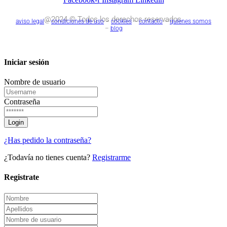
@2024 © Todos los derechos reservados.
aviso legal
–
condiciones de uso
–
cookies
–
contacto
–
quienes somos
–
blog
Iniciar sesión
Nombre de usuario
Contraseña
¿Has pedido la contraseña?
¿Todavía no tienes cuenta?
Registrarme
Registrate