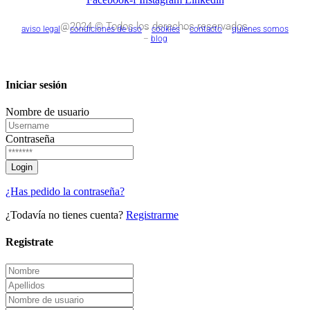
@2024 © Todos los derechos reservados.
aviso legal
–
condiciones de uso
–
cookies
–
contacto
–
quienes somos
–
blog
Iniciar sesión
Nombre de usuario
Contraseña
¿Has pedido la contraseña?
¿Todavía no tienes cuenta?
Registrarme
Registrate