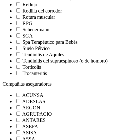
Reflujo
Rodilla del corredor
Rotura muscular
RPG
Scheuermann
SGA
Spa Terapéutico para Bebés
Suelo Pélvico
Tendinitis de Aquiles
Tendinitis del supraespinoso (o de hombro)
Tortícolis
Trocanteritis
Compañias aseguradoras
ACUNSA
ADESLAS
AEGON
AGRUPACIÓ
ANTARES
ASEFA
ASISA
ASSA