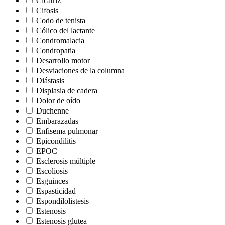
Cicatriz
Cifosis
Codo de tenista
Cólico del lactante
Condromalacia
Condropatia
Desarrollo motor
Desviaciones de la columna
Diástasis
Displasia de cadera
Dolor de oído
Duchenne
Embarazadas
Enfisema pulmonar
Epicondilitis
EPOC
Esclerosis múltiple
Escoliosis
Esguinces
Espasticidad
Espondilolistesis
Estenosis
Estenosis glutea