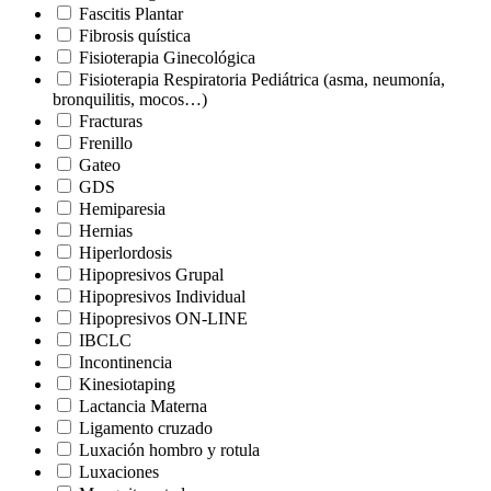
Fascitis Plantar
Fibrosis quística
Fisioterapia Ginecológica
Fisioterapia Respiratoria Pediátrica (asma, neumonía,
bronquilitis, mocos…)
Fracturas
Frenillo
Gateo
GDS
Hemiparesia
Hernias
Hiperlordosis
Hipopresivos Grupal
Hipopresivos Individual
Hipopresivos ON-LINE
IBCLC
Incontinencia
Kinesiotaping
Lactancia Materna
Ligamento cruzado
Luxación hombro y rotula
Luxaciones