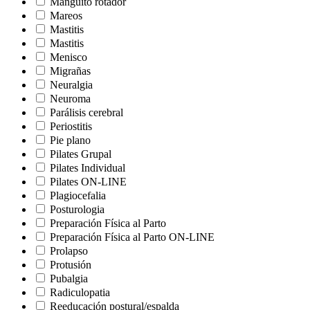
Manguito rotador
Mareos
Mastitis
Mastitis
Menisco
Migrañas
Neuralgia
Neuroma
Parálisis cerebral
Periostitis
Pie plano
Pilates Grupal
Pilates Individual
Pilates ON-LINE
Plagiocefalia
Posturologia
Preparación Física al Parto
Preparación Física al Parto ON-LINE
Prolapso
Protusión
Pubalgia
Radiculopatia
Reeducación postural/espalda