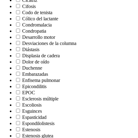
Cicatriz
Cifosis
Codo de tenista
Cólico del lactante
Condromalacia
Condropatia
Desarrollo motor
Desviaciones de la columna
Diástasis
Displasia de cadera
Dolor de oído
Duchenne
Embarazadas
Enfisema pulmonar
Epicondilitis
EPOC
Esclerosis múltiple
Escoliosis
Esguinces
Espasticidad
Espondilolistesis
Estenosis
Estenosis glutea