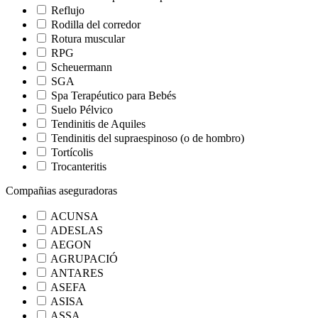
Reflujo
Rodilla del corredor
Rotura muscular
RPG
Scheuermann
SGA
Spa Terapéutico para Bebés
Suelo Pélvico
Tendinitis de Aquiles
Tendinitis del supraespinoso (o de hombro)
Tortícolis
Trocanteritis
Compañias aseguradoras
ACUNSA
ADESLAS
AEGON
AGRUPACIÓ
ANTARES
ASEFA
ASISA
ASSA