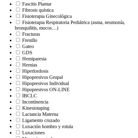
Fascitis Plantar
Fibrosis quística
Fisioterapia Ginecológica
Fisioterapia Respiratoria Pediátrica (asma, neumonía,
bronquilitis, mocos…)
Fracturas
Frenillo
Gateo
GDS
Hemiparesia
Hernias
Hiperlordosis
Hipopresivos Grupal
Hipopresivos Individual
Hipopresivos ON-LINE
IBCLC
Incontinencia
Kinesiotaping
Lactancia Materna
Ligamento cruzado
Luxación hombro y rotula
Luxaciones