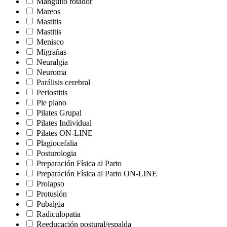
Manguito rotador
Mareos
Mastitis
Mastitis
Menisco
Migrañas
Neuralgia
Neuroma
Parálisis cerebral
Periostitis
Pie plano
Pilates Grupal
Pilates Individual
Pilates ON-LINE
Plagiocefalia
Posturologia
Preparación Física al Parto
Preparación Física al Parto ON-LINE
Prolapso
Protusión
Pubalgia
Radiculopatia
Reeducación postural/espalda