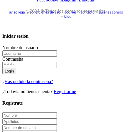
@2024 © Todos los derechos reservados.
aviso legal
–
condiciones de uso
–
cookies
–
contacto
–
quienes somos
–
blog
Iniciar sesión
Nombre de usuario
Contraseña
¿Has pedido la contraseña?
¿Todavía no tienes cuenta?
Registrarme
Registrate