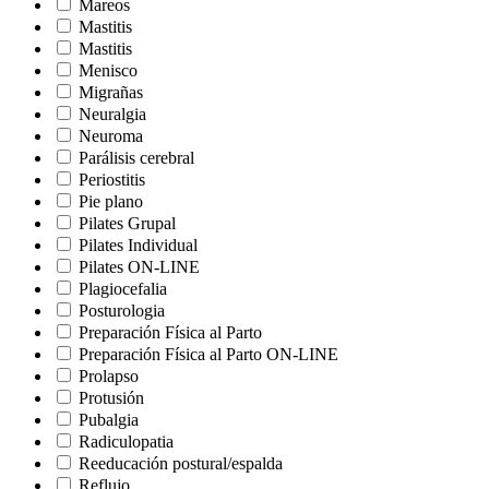
Mareos
Mastitis
Mastitis
Menisco
Migrañas
Neuralgia
Neuroma
Parálisis cerebral
Periostitis
Pie plano
Pilates Grupal
Pilates Individual
Pilates ON-LINE
Plagiocefalia
Posturologia
Preparación Física al Parto
Preparación Física al Parto ON-LINE
Prolapso
Protusión
Pubalgia
Radiculopatia
Reeducación postural/espalda
Reflujo