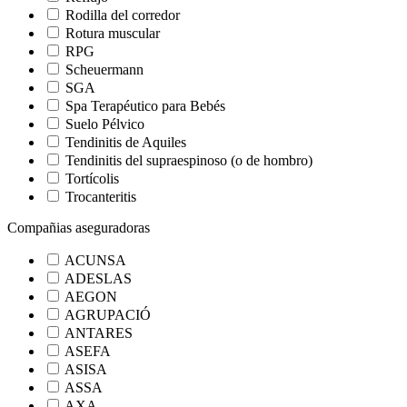
Rodilla del corredor
Rotura muscular
RPG
Scheuermann
SGA
Spa Terapéutico para Bebés
Suelo Pélvico
Tendinitis de Aquiles
Tendinitis del supraespinoso (o de hombro)
Tortícolis
Trocanteritis
Compañias aseguradoras
ACUNSA
ADESLAS
AEGON
AGRUPACIÓ
ANTARES
ASEFA
ASISA
ASSA
AXA