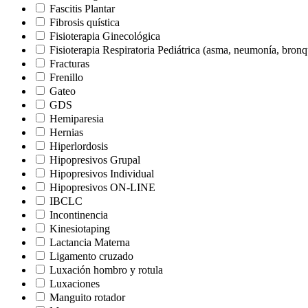
Fascitis Plantar
Fibrosis quística
Fisioterapia Ginecológica
Fisioterapia Respiratoria Pediátrica (asma, neumonía, bron
Fracturas
Frenillo
Gateo
GDS
Hemiparesia
Hernias
Hiperlordosis
Hipopresivos Grupal
Hipopresivos Individual
Hipopresivos ON-LINE
IBCLC
Incontinencia
Kinesiotaping
Lactancia Materna
Ligamento cruzado
Luxación hombro y rotula
Luxaciones
Manguito rotador