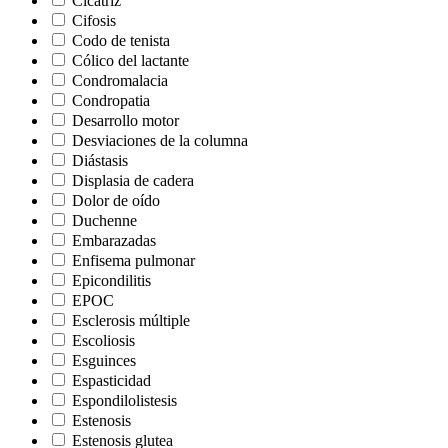
Cicatriz
Cifosis
Codo de tenista
Cólico del lactante
Condromalacia
Condropatia
Desarrollo motor
Desviaciones de la columna
Diástasis
Displasia de cadera
Dolor de oído
Duchenne
Embarazadas
Enfisema pulmonar
Epicondilitis
EPOC
Esclerosis múltiple
Escoliosis
Esguinces
Espasticidad
Espondilolistesis
Estenosis
Estenosis glutea