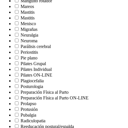
Manguito rotador
Mareos
Mastitis
Mastitis
Menisco
Migrañas
Neuralgia
Neuroma
Parálisis cerebral
Periostitis
Pie plano
Pilates Grupal
Pilates Individual
Pilates ON-LINE
Plagiocefalia
Posturologia
Preparación Física al Parto
Preparación Física al Parto ON-LINE
Prolapso
Protusión
Pubalgia
Radiculopatia
Reeducación postural/espalda