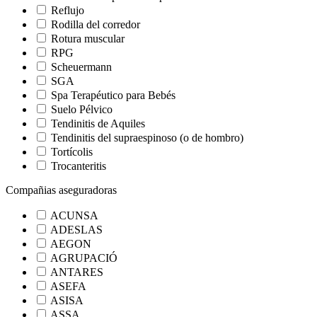
Reflujo
Rodilla del corredor
Rotura muscular
RPG
Scheuermann
SGA
Spa Terapéutico para Bebés
Suelo Pélvico
Tendinitis de Aquiles
Tendinitis del supraespinoso (o de hombro)
Tortícolis
Trocanteritis
Compañias aseguradoras
ACUNSA
ADESLAS
AEGON
AGRUPACIÓ
ANTARES
ASEFA
ASISA
ASSA