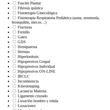
Fascitis Plantar
Fibrosis quística
Fisioterapia Ginecológica
Fisioterapia Respiratoria Pediátrica (asma, neumonía,
bronquilitis, mocos…)
Fracturas
Frenillo
Gateo
GDS
Hemiparesia
Hernias
Hiperlordosis
Hipopresivos Grupal
Hipopresivos Individual
Hipopresivos ON-LINE
IBCLC
Incontinencia
Kinesiotaping
Lactancia Materna
Ligamento cruzado
Luxación hombro y rotula
Luxaciones