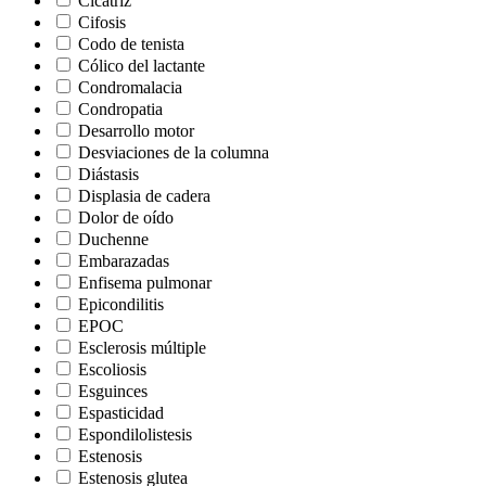
Cicatriz
Cifosis
Codo de tenista
Cólico del lactante
Condromalacia
Condropatia
Desarrollo motor
Desviaciones de la columna
Diástasis
Displasia de cadera
Dolor de oído
Duchenne
Embarazadas
Enfisema pulmonar
Epicondilitis
EPOC
Esclerosis múltiple
Escoliosis
Esguinces
Espasticidad
Espondilolistesis
Estenosis
Estenosis glutea