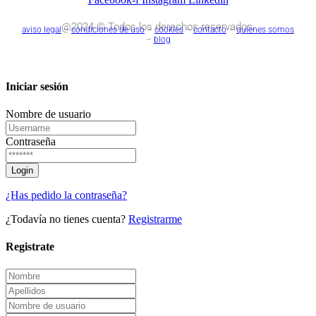
@2024 © Todos los derechos reservados.
aviso legal
–
condiciones de uso
–
cookies
–
contacto
–
quienes somos
–
blog
Iniciar sesión
Nombre de usuario
Contraseña
¿Has pedido la contraseña?
¿Todavía no tienes cuenta?
Registrarme
Registrate