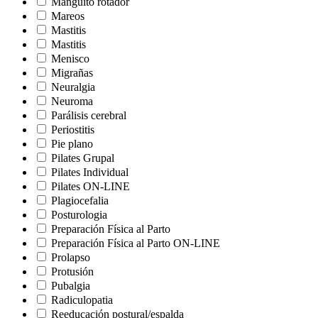
Manguito rotador
Mareos
Mastitis
Mastitis
Menisco
Migrañas
Neuralgia
Neuroma
Parálisis cerebral
Periostitis
Pie plano
Pilates Grupal
Pilates Individual
Pilates ON-LINE
Plagiocefalia
Posturologia
Preparación Física al Parto
Preparación Física al Parto ON-LINE
Prolapso
Protusión
Pubalgia
Radiculopatia
Reeducación postural/espalda