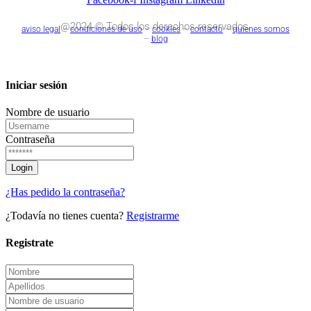
@2024 © Todos los derechos reservados.
aviso legal
–
condiciones de uso
–
cookies
–
contacto
–
quienes somos
–
blog
Iniciar sesión
Nombre de usuario
Contraseña
¿Has pedido la contraseña?
¿Todavía no tienes cuenta?
Registrarme
Registrate