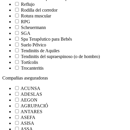
Reflujo
Rodilla del corredor
Rotura muscular
RPG
Scheuermann
SGA
Spa Terapéutico para Bebés
Suelo Pélvico
Tendinitis de Aquiles
Tendinitis del supraespinoso (o de hombro)
Tortícolis
Trocanteritis
Compañias aseguradoras
ACUNSA
ADESLAS
AEGON
AGRUPACIÓ
ANTARES
ASEFA
ASISA
ASSA