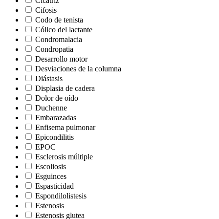
Cicatriz
Cifosis
Codo de tenista
Cólico del lactante
Condromalacia
Condropatia
Desarrollo motor
Desviaciones de la columna
Diástasis
Displasia de cadera
Dolor de oído
Duchenne
Embarazadas
Enfisema pulmonar
Epicondilitis
EPOC
Esclerosis múltiple
Escoliosis
Esguinces
Espasticidad
Espondilolistesis
Estenosis
Estenosis glutea