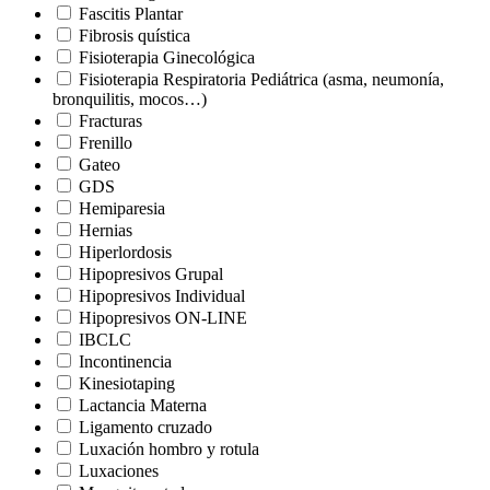
Fascitis Plantar
Fibrosis quística
Fisioterapia Ginecológica
Fisioterapia Respiratoria Pediátrica (asma, neumonía,
bronquilitis, mocos…)
Fracturas
Frenillo
Gateo
GDS
Hemiparesia
Hernias
Hiperlordosis
Hipopresivos Grupal
Hipopresivos Individual
Hipopresivos ON-LINE
IBCLC
Incontinencia
Kinesiotaping
Lactancia Materna
Ligamento cruzado
Luxación hombro y rotula
Luxaciones