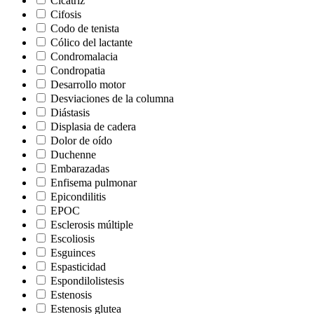
Cicatriz
Cifosis
Codo de tenista
Cólico del lactante
Condromalacia
Condropatia
Desarrollo motor
Desviaciones de la columna
Diástasis
Displasia de cadera
Dolor de oído
Duchenne
Embarazadas
Enfisema pulmonar
Epicondilitis
EPOC
Esclerosis múltiple
Escoliosis
Esguinces
Espasticidad
Espondilolistesis
Estenosis
Estenosis glutea