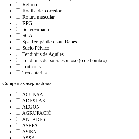
Reflujo
Rodilla del corredor
Rotura muscular
RPG
Scheuermann
SGA
Spa Terapéutico para Bebés
Suelo Pélvico
Tendinitis de Aquiles
Tendinitis del supraespinoso (o de hombro)
Tortícolis
Trocanteritis
Compañias aseguradoras
ACUNSA
ADESLAS
AEGON
AGRUPACIÓ
ANTARES
ASEFA
ASISA
ASSA