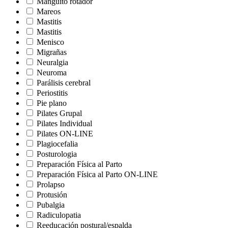
Manguito rotador
Mareos
Mastitis
Mastitis
Menisco
Migrañas
Neuralgia
Neuroma
Parálisis cerebral
Periostitis
Pie plano
Pilates Grupal
Pilates Individual
Pilates ON-LINE
Plagiocefalia
Posturologia
Preparación Física al Parto
Preparación Física al Parto ON-LINE
Prolapso
Protusión
Pubalgia
Radiculopatia
Reeducación postural/espalda