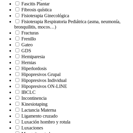
Fascitis Plantar
Fibrosis quística
Fisioterapia Ginecológica
Fisioterapia Respiratoria Pediátrica (asma, neumonía,
bronquilitis, mocos…)
Fracturas
Frenillo
Gateo
GDS
Hemiparesia
Hernias
Hiperlordosis
Hipopresivos Grupal
Hipopresivos Individual
Hipopresivos ON-LINE
IBCLC
Incontinencia
Kinesiotaping
Lactancia Materna
Ligamento cruzado
Luxación hombro y rotula
Luxaciones