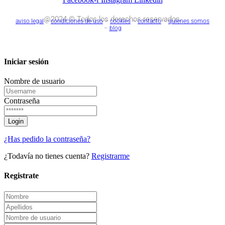
@2024 © Todos los derechos reservados.
aviso legal
–
condiciones de uso
–
cookies
–
contacto
–
quienes somos
–
blog
Iniciar sesión
Nombre de usuario
Contraseña
¿Has pedido la contraseña?
¿Todavía no tienes cuenta?
Registrarme
Registrate