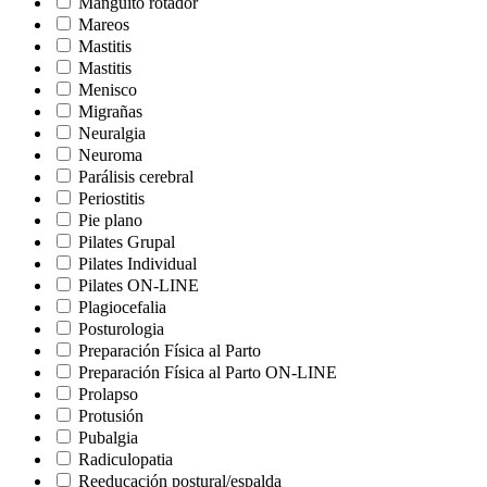
Manguito rotador
Mareos
Mastitis
Mastitis
Menisco
Migrañas
Neuralgia
Neuroma
Parálisis cerebral
Periostitis
Pie plano
Pilates Grupal
Pilates Individual
Pilates ON-LINE
Plagiocefalia
Posturologia
Preparación Física al Parto
Preparación Física al Parto ON-LINE
Prolapso
Protusión
Pubalgia
Radiculopatia
Reeducación postural/espalda