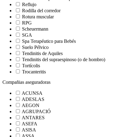
Reflujo
Rodilla del corredor
Rotura muscular
RPG
Scheuermann
SGA
Spa Terapéutico para Bebés
Suelo Pélvico
Tendinitis de Aquiles
Tendinitis del supraespinoso (o de hombro)
Tortícolis
Trocanteritis
Compañias aseguradoras
ACUNSA
ADESLAS
AEGON
AGRUPACIÓ
ANTARES
ASEFA
ASISA
ASSA