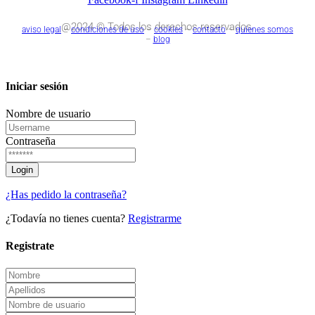
@2024 © Todos los derechos reservados.
aviso legal
–
condiciones de uso
–
cookies
–
contacto
–
quienes somos
–
blog
Iniciar sesión
Nombre de usuario
Contraseña
¿Has pedido la contraseña?
¿Todavía no tienes cuenta?
Registrarme
Registrate