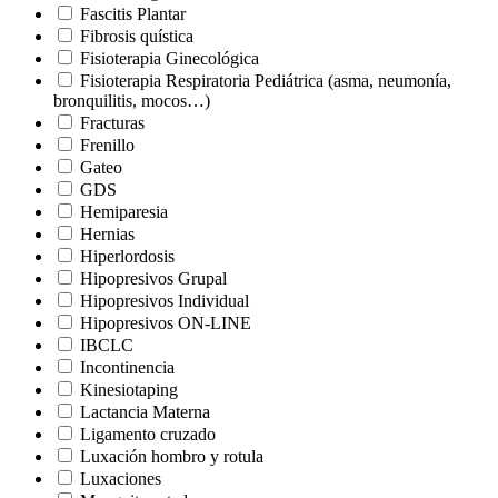
Fascitis Plantar
Fibrosis quística
Fisioterapia Ginecológica
Fisioterapia Respiratoria Pediátrica (asma, neumonía,
bronquilitis, mocos…)
Fracturas
Frenillo
Gateo
GDS
Hemiparesia
Hernias
Hiperlordosis
Hipopresivos Grupal
Hipopresivos Individual
Hipopresivos ON-LINE
IBCLC
Incontinencia
Kinesiotaping
Lactancia Materna
Ligamento cruzado
Luxación hombro y rotula
Luxaciones