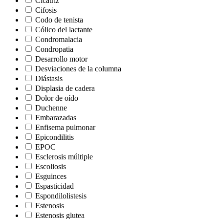
Cicatriz
Cifosis
Codo de tenista
Cólico del lactante
Condromalacia
Condropatia
Desarrollo motor
Desviaciones de la columna
Diástasis
Displasia de cadera
Dolor de oído
Duchenne
Embarazadas
Enfisema pulmonar
Epicondilitis
EPOC
Esclerosis múltiple
Escoliosis
Esguinces
Espasticidad
Espondilolistesis
Estenosis
Estenosis glutea