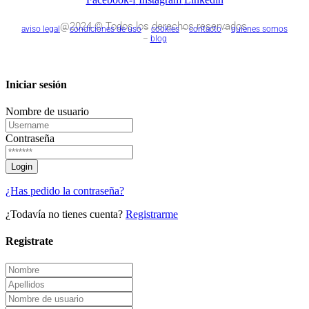
@2024 © Todos los derechos reservados.
aviso legal
–
condiciones de uso
–
cookies
–
contacto
–
quienes somos
–
blog
Iniciar sesión
Nombre de usuario
Contraseña
¿Has pedido la contraseña?
¿Todavía no tienes cuenta?
Registrarme
Registrate