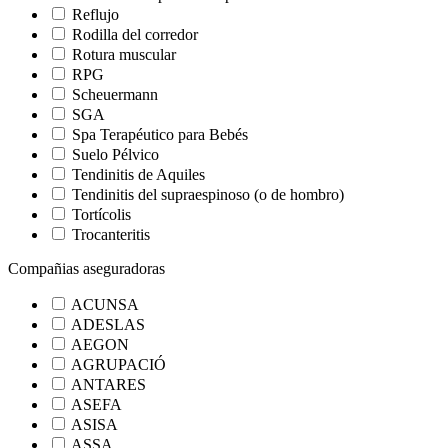
Reflujo
Rodilla del corredor
Rotura muscular
RPG
Scheuermann
SGA
Spa Terapéutico para Bebés
Suelo Pélvico
Tendinitis de Aquiles
Tendinitis del supraespinoso (o de hombro)
Tortícolis
Trocanteritis
Compañias aseguradoras
ACUNSA
ADESLAS
AEGON
AGRUPACIÓ
ANTARES
ASEFA
ASISA
ASSA