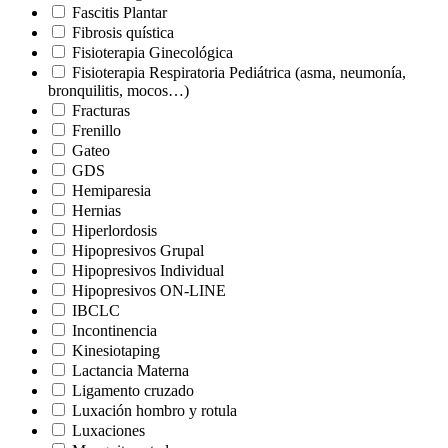
Fascitis Plantar
Fibrosis quística
Fisioterapia Ginecológica
Fisioterapia Respiratoria Pediátrica (asma, neumonía,
bronquilitis, mocos…)
Fracturas
Frenillo
Gateo
GDS
Hemiparesia
Hernias
Hiperlordosis
Hipopresivos Grupal
Hipopresivos Individual
Hipopresivos ON-LINE
IBCLC
Incontinencia
Kinesiotaping
Lactancia Materna
Ligamento cruzado
Luxación hombro y rotula
Luxaciones