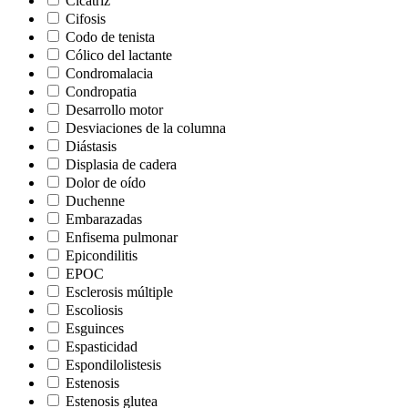
Cicatriz
Cifosis
Codo de tenista
Cólico del lactante
Condromalacia
Condropatia
Desarrollo motor
Desviaciones de la columna
Diástasis
Displasia de cadera
Dolor de oído
Duchenne
Embarazadas
Enfisema pulmonar
Epicondilitis
EPOC
Esclerosis múltiple
Escoliosis
Esguinces
Espasticidad
Espondilolistesis
Estenosis
Estenosis glutea