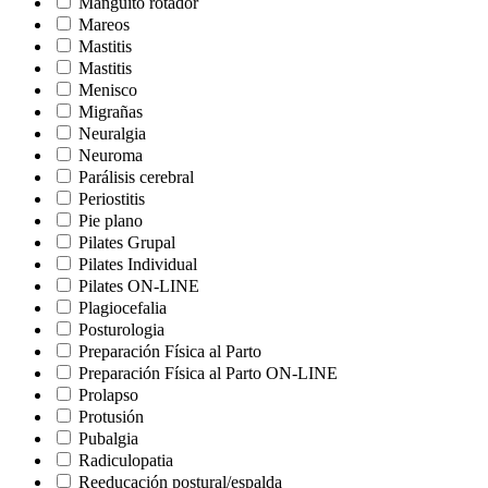
Manguito rotador
Mareos
Mastitis
Mastitis
Menisco
Migrañas
Neuralgia
Neuroma
Parálisis cerebral
Periostitis
Pie plano
Pilates Grupal
Pilates Individual
Pilates ON-LINE
Plagiocefalia
Posturologia
Preparación Física al Parto
Preparación Física al Parto ON-LINE
Prolapso
Protusión
Pubalgia
Radiculopatia
Reeducación postural/espalda