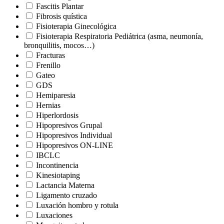
Fascitis Plantar
Fibrosis quística
Fisioterapia Ginecológica
Fisioterapia Respiratoria Pediátrica (asma, neumonía,
bronquilitis, mocos…)
Fracturas
Frenillo
Gateo
GDS
Hemiparesia
Hernias
Hiperlordosis
Hipopresivos Grupal
Hipopresivos Individual
Hipopresivos ON-LINE
IBCLC
Incontinencia
Kinesiotaping
Lactancia Materna
Ligamento cruzado
Luxación hombro y rotula
Luxaciones