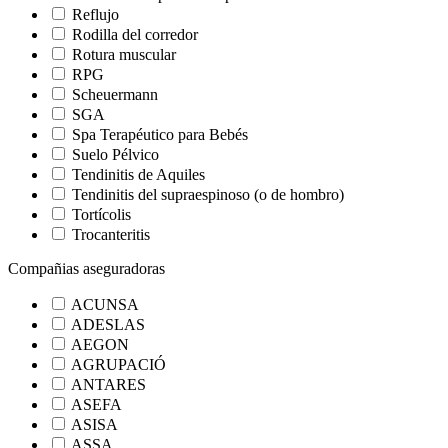
Reflujo
Rodilla del corredor
Rotura muscular
RPG
Scheuermann
SGA
Spa Terapéutico para Bebés
Suelo Pélvico
Tendinitis de Aquiles
Tendinitis del supraespinoso (o de hombro)
Tortícolis
Trocanteritis
Compañias aseguradoras
ACUNSA
ADESLAS
AEGON
AGRUPACIÓ
ANTARES
ASEFA
ASISA
ASSA