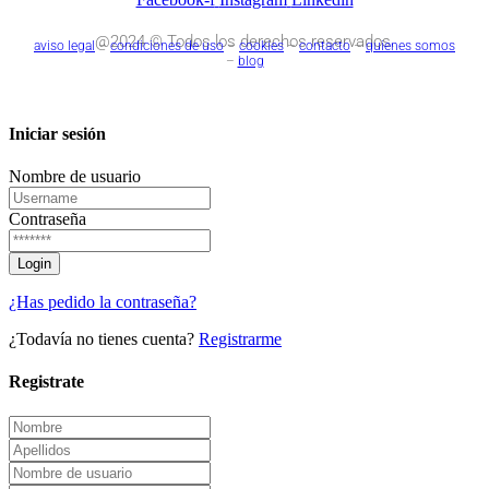
@2024 © Todos los derechos reservados.
aviso legal
–
condiciones de uso
–
cookies
–
contacto
–
quienes somos
–
blog
Iniciar sesión
Nombre de usuario
Contraseña
¿Has pedido la contraseña?
¿Todavía no tienes cuenta?
Registrarme
Registrate