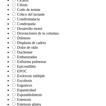
Cicatriz
Cifosis
Codo de tenista
Cólico del lactante
Condromalacia
Condropatia
Desarrollo motor
Desviaciones de la columna
Diástasis
Displasia de cadera
Dolor de oído
Duchenne
Embarazadas
Enfisema pulmonar
Epicondilitis
EPOC
Esclerosis múltiple
Escoliosis
Esguinces
Espasticidad
Espondilolistesis
Estenosis
Estenosis glutea