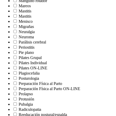
Manguito rotador
Mareos
Mastitis
Mastitis
Menisco
Migrañas
Neuralgia
Neuroma
Parálisis cerebral
Periostitis
Pie plano
Pilates Grupal
Pilates Individual
Pilates ON-LINE
Plagiocefalia
Posturologia
Preparación Física al Parto
Preparación Física al Parto ON-LINE
Prolapso
Protusión
Pubalgia
Radiculopatia
Reeducación postural/espalda