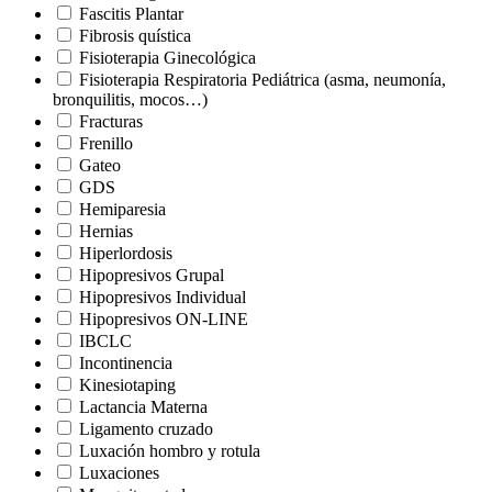
Fascitis Plantar
Fibrosis quística
Fisioterapia Ginecológica
Fisioterapia Respiratoria Pediátrica (asma, neumonía,
bronquilitis, mocos…)
Fracturas
Frenillo
Gateo
GDS
Hemiparesia
Hernias
Hiperlordosis
Hipopresivos Grupal
Hipopresivos Individual
Hipopresivos ON-LINE
IBCLC
Incontinencia
Kinesiotaping
Lactancia Materna
Ligamento cruzado
Luxación hombro y rotula
Luxaciones