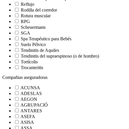
Reflujo
Rodilla del corredor
Rotura muscular
RPG
Scheuermann
SGA
Spa Terapéutico para Bebés
Suelo Pélvico
Tendinitis de Aquiles
Tendinitis del supraespinoso (o de hombro)
Tortícolis
Trocanteritis
Compañias aseguradoras
ACUNSA
ADESLAS
AEGON
AGRUPACIÓ
ANTARES
ASEFA
ASISA
ASSA