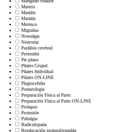
Manguito rotador
Mareos
Mastitis
Mastitis
Menisco
Migrañas
Neuralgia
Neuroma
Parálisis cerebral
Periostitis
Pie plano
Pilates Grupal
Pilates Individual
Pilates ON-LINE
Plagiocefalia
Posturologia
Preparación Física al Parto
Preparación Física al Parto ON-LINE
Prolapso
Protusión
Pubalgia
Radiculopatia
Reeducación postural/espalda