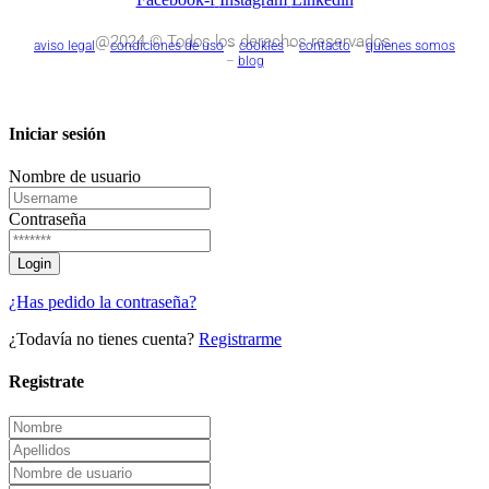
@2024 © Todos los derechos reservados.
aviso legal
–
condiciones de uso
–
cookies
–
contacto
–
quienes somos
–
blog
Iniciar sesión
Nombre de usuario
Contraseña
¿Has pedido la contraseña?
¿Todavía no tienes cuenta?
Registrarme
Registrate