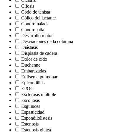
Cicatriz
Cifosis
Codo de tenista
Cólico del lactante
Condromalacia
Condropatia
Desarrollo motor
Desviaciones de la columna
Diástasis
Displasia de cadera
Dolor de oído
Duchenne
Embarazadas
Enfisema pulmonar
Epicondilitis
EPOC
Esclerosis múltiple
Escoliosis
Esguinces
Espasticidad
Espondilolistesis
Estenosis
Estenosis glutea