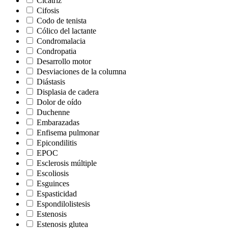
Cicatriz
Cifosis
Codo de tenista
Cólico del lactante
Condromalacia
Condropatia
Desarrollo motor
Desviaciones de la columna
Diástasis
Displasia de cadera
Dolor de oído
Duchenne
Embarazadas
Enfisema pulmonar
Epicondilitis
EPOC
Esclerosis múltiple
Escoliosis
Esguinces
Espasticidad
Espondilolistesis
Estenosis
Estenosis glutea