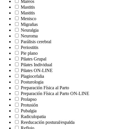
Mareos
Mastitis
Mastitis
Menisco
Migrañas
Neuralgia
Neuroma
Parálisis cerebral
Periostitis
Pie plano
Pilates Grupal
Pilates Individual
Pilates ON-LINE
Plagiocefalia
Posturologia
Preparación Física al Parto
Preparación Física al Parto ON-LINE
Prolapso
Protusión
Pubalgia
Radiculopatia
Reeducación postural/espalda
Reflujo