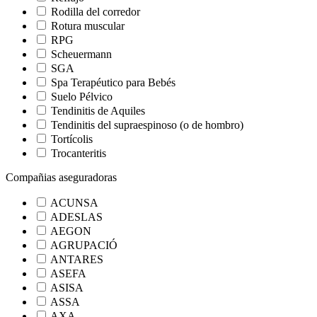
Rodilla del corredor
Rotura muscular
RPG
Scheuermann
SGA
Spa Terapéutico para Bebés
Suelo Pélvico
Tendinitis de Aquiles
Tendinitis del supraespinoso (o de hombro)
Tortícolis
Trocanteritis
Compañias aseguradoras
ACUNSA
ADESLAS
AEGON
AGRUPACIÓ
ANTARES
ASEFA
ASISA
ASSA
AXA