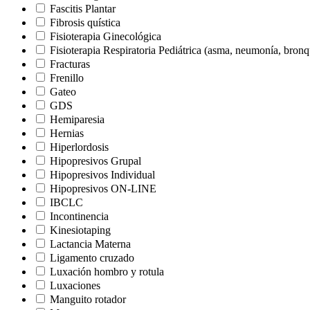
Fascitis Plantar
Fibrosis quística
Fisioterapia Ginecológica
Fisioterapia Respiratoria Pediátrica (asma, neumonía, bron
Fracturas
Frenillo
Gateo
GDS
Hemiparesia
Hernias
Hiperlordosis
Hipopresivos Grupal
Hipopresivos Individual
Hipopresivos ON-LINE
IBCLC
Incontinencia
Kinesiotaping
Lactancia Materna
Ligamento cruzado
Luxación hombro y rotula
Luxaciones
Manguito rotador