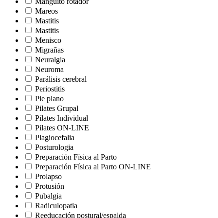
Manguito rotador
Mareos
Mastitis
Mastitis
Menisco
Migrañas
Neuralgia
Neuroma
Parálisis cerebral
Periostitis
Pie plano
Pilates Grupal
Pilates Individual
Pilates ON-LINE
Plagiocefalia
Posturologia
Preparación Física al Parto
Preparación Física al Parto ON-LINE
Prolapso
Protusión
Pubalgia
Radiculopatia
Reeducación postural/espalda