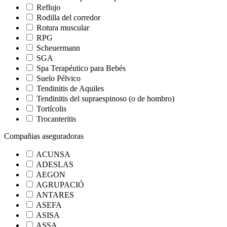
Reflujo
Rodilla del corredor
Rotura muscular
RPG
Scheuermann
SGA
Spa Terapéutico para Bebés
Suelo Pélvico
Tendinitis de Aquiles
Tendinitis del supraespinoso (o de hombro)
Tortícolis
Trocanteritis
Compañias aseguradoras
ACUNSA
ADESLAS
AEGON
AGRUPACIÓ
ANTARES
ASEFA
ASISA
ASSA