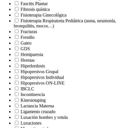
Fascitis Plantar
Fibrosis quística
Fisioterapia Ginecológica
Fisioterapia Respiratoria Pediátrica (asma, neumonía,
bronquilitis, mocos…)
Fracturas
Frenillo
Gateo
GDS
Hemiparesia
Hernias
Hiperlordosis
Hipopresivos Grupal
Hipopresivos Individual
Hipopresivos ON-LINE
IBCLC
Incontinencia
Kinesiotaping
Lactancia Materna
Ligamento cruzado
Luxación hombro y rotula
Luxaciones