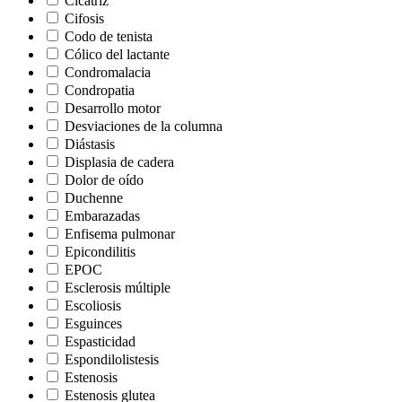
Cicatriz
Cifosis
Codo de tenista
Cólico del lactante
Condromalacia
Condropatia
Desarrollo motor
Desviaciones de la columna
Diástasis
Displasia de cadera
Dolor de oído
Duchenne
Embarazadas
Enfisema pulmonar
Epicondilitis
EPOC
Esclerosis múltiple
Escoliosis
Esguinces
Espasticidad
Espondilolistesis
Estenosis
Estenosis glutea