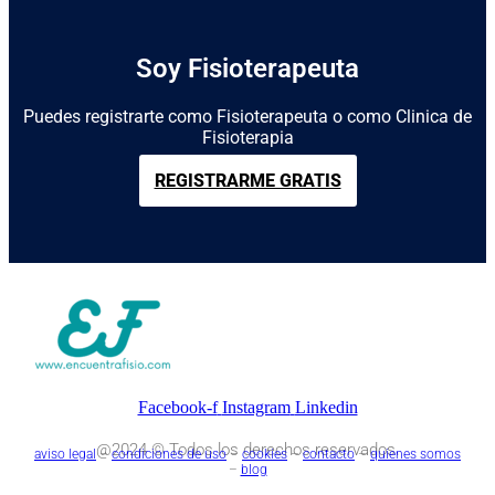
Soy Fisioterapeuta
Puedes registrarte como Fisioterapeuta o como Clinica de
Fisioterapia
REGISTRARME GRATIS
Facebook-f
Instagram
Linkedin
@2024 © Todos los derechos reservados.
aviso legal
–
condiciones de uso
–
cookies
–
contacto
–
quienes somos
–
blog