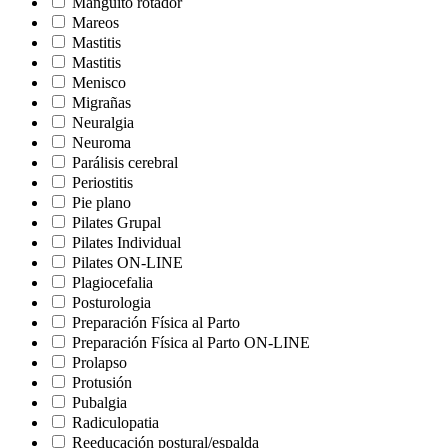
Manguito rotador
Mareos
Mastitis
Mastitis
Menisco
Migrañas
Neuralgia
Neuroma
Parálisis cerebral
Periostitis
Pie plano
Pilates Grupal
Pilates Individual
Pilates ON-LINE
Plagiocefalia
Posturologia
Preparación Física al Parto
Preparación Física al Parto ON-LINE
Prolapso
Protusión
Pubalgia
Radiculopatia
Reeducación postural/espalda