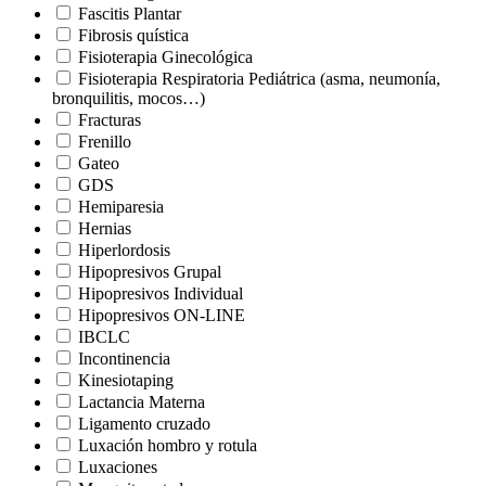
Fascitis Plantar
Fibrosis quística
Fisioterapia Ginecológica
Fisioterapia Respiratoria Pediátrica (asma, neumonía,
bronquilitis, mocos…)
Fracturas
Frenillo
Gateo
GDS
Hemiparesia
Hernias
Hiperlordosis
Hipopresivos Grupal
Hipopresivos Individual
Hipopresivos ON-LINE
IBCLC
Incontinencia
Kinesiotaping
Lactancia Materna
Ligamento cruzado
Luxación hombro y rotula
Luxaciones