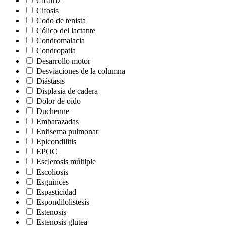
Cicatriz
Cifosis
Codo de tenista
Cólico del lactante
Condromalacia
Condropatia
Desarrollo motor
Desviaciones de la columna
Diástasis
Displasia de cadera
Dolor de oído
Duchenne
Embarazadas
Enfisema pulmonar
Epicondilitis
EPOC
Esclerosis múltiple
Escoliosis
Esguinces
Espasticidad
Espondilolistesis
Estenosis
Estenosis glutea