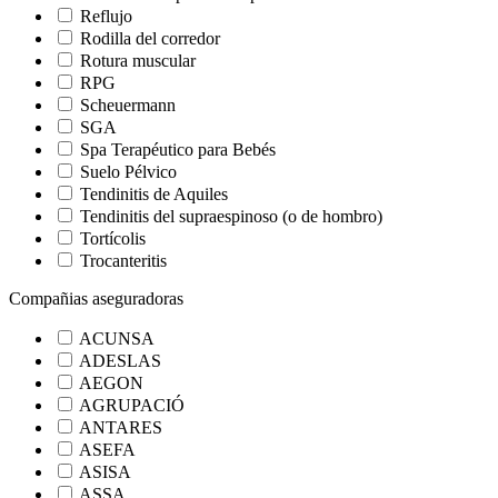
Reflujo
Rodilla del corredor
Rotura muscular
RPG
Scheuermann
SGA
Spa Terapéutico para Bebés
Suelo Pélvico
Tendinitis de Aquiles
Tendinitis del supraespinoso (o de hombro)
Tortícolis
Trocanteritis
Compañias aseguradoras
ACUNSA
ADESLAS
AEGON
AGRUPACIÓ
ANTARES
ASEFA
ASISA
ASSA