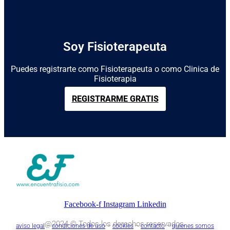
Soy Fisioterapeuta
Puedes registrarte como Fisioterapeuta o como Clinica de
Fisioterapia
REGISTRARME GRATIS
Facebook-f
Instagram
Linkedin
@2024 © Todos los derechos reservados.
aviso legal
–
condiciones de uso
–
cookies
–
contacto
–
quienes somos