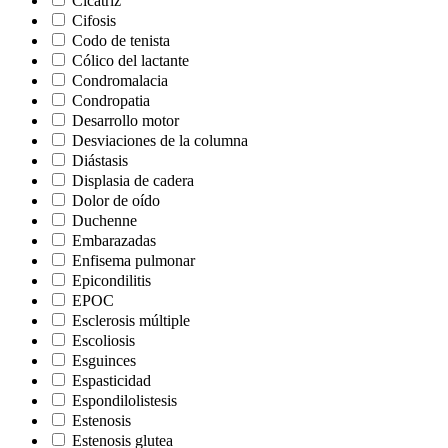
Cicatriz
Cifosis
Codo de tenista
Cólico del lactante
Condromalacia
Condropatia
Desarrollo motor
Desviaciones de la columna
Diástasis
Displasia de cadera
Dolor de oído
Duchenne
Embarazadas
Enfisema pulmonar
Epicondilitis
EPOC
Esclerosis múltiple
Escoliosis
Esguinces
Espasticidad
Espondilolistesis
Estenosis
Estenosis glutea