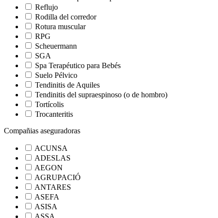
Reflujo
Rodilla del corredor
Rotura muscular
RPG
Scheuermann
SGA
Spa Terapéutico para Bebés
Suelo Pélvico
Tendinitis de Aquiles
Tendinitis del supraespinoso (o de hombro)
Tortícolis
Trocanteritis
Compañias aseguradoras
ACUNSA
ADESLAS
AEGON
AGRUPACIÓ
ANTARES
ASEFA
ASISA
ASSA