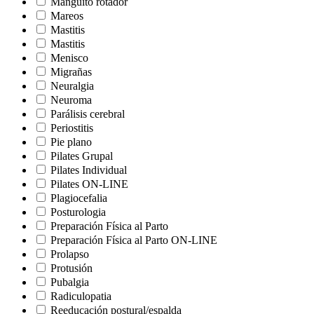
Manguito rotador
Mareos
Mastitis
Mastitis
Menisco
Migrañas
Neuralgia
Neuroma
Parálisis cerebral
Periostitis
Pie plano
Pilates Grupal
Pilates Individual
Pilates ON-LINE
Plagiocefalia
Posturologia
Preparación Física al Parto
Preparación Física al Parto ON-LINE
Prolapso
Protusión
Pubalgia
Radiculopatia
Reeducación postural/espalda