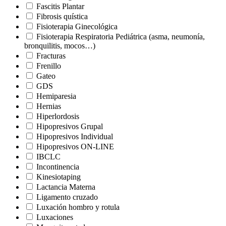
Fascitis Plantar
Fibrosis quística
Fisioterapia Ginecológica
Fisioterapia Respiratoria Pediátrica (asma, neumonía,
bronquilitis, mocos…)
Fracturas
Frenillo
Gateo
GDS
Hemiparesia
Hernias
Hiperlordosis
Hipopresivos Grupal
Hipopresivos Individual
Hipopresivos ON-LINE
IBCLC
Incontinencia
Kinesiotaping
Lactancia Materna
Ligamento cruzado
Luxación hombro y rotula
Luxaciones