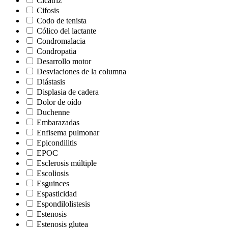
Cicatriz
Cifosis
Codo de tenista
Cólico del lactante
Condromalacia
Condropatia
Desarrollo motor
Desviaciones de la columna
Diástasis
Displasia de cadera
Dolor de oído
Duchenne
Embarazadas
Enfisema pulmonar
Epicondilitis
EPOC
Esclerosis múltiple
Escoliosis
Esguinces
Espasticidad
Espondilolistesis
Estenosis
Estenosis glutea