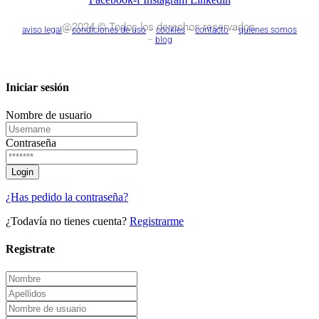
@2024 © Todos los derechos reservados.
aviso legal
–
condiciones de uso
–
cookies
–
contacto
–
quienes somos
–
blog
Iniciar sesión
Nombre de usuario
Contraseña
¿Has pedido la contraseña?
¿Todavía no tienes cuenta?
Registrarme
Registrate