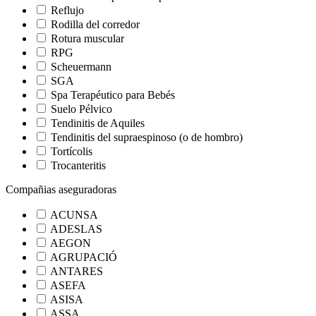
Reflujo
Rodilla del corredor
Rotura muscular
RPG
Scheuermann
SGA
Spa Terapéutico para Bebés
Suelo Pélvico
Tendinitis de Aquiles
Tendinitis del supraespinoso (o de hombro)
Tortícolis
Trocanteritis
Compañias aseguradoras
ACUNSA
ADESLAS
AEGON
AGRUPACIÓ
ANTARES
ASEFA
ASISA
ASSA