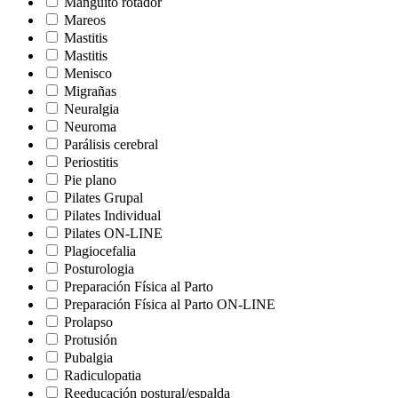
Manguito rotador
Mareos
Mastitis
Mastitis
Menisco
Migrañas
Neuralgia
Neuroma
Parálisis cerebral
Periostitis
Pie plano
Pilates Grupal
Pilates Individual
Pilates ON-LINE
Plagiocefalia
Posturologia
Preparación Física al Parto
Preparación Física al Parto ON-LINE
Prolapso
Protusión
Pubalgia
Radiculopatia
Reeducación postural/espalda