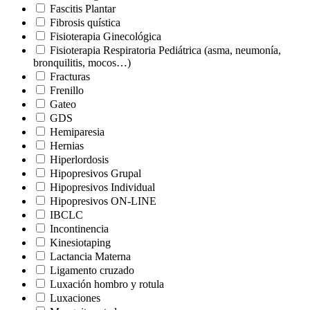
Fascitis Plantar
Fibrosis quística
Fisioterapia Ginecológica
Fisioterapia Respiratoria Pediátrica (asma, neumonía,
bronquilitis, mocos…)
Fracturas
Frenillo
Gateo
GDS
Hemiparesia
Hernias
Hiperlordosis
Hipopresivos Grupal
Hipopresivos Individual
Hipopresivos ON-LINE
IBCLC
Incontinencia
Kinesiotaping
Lactancia Materna
Ligamento cruzado
Luxación hombro y rotula
Luxaciones