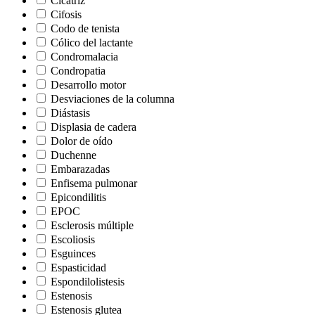
Cicatriz
Cifosis
Codo de tenista
Cólico del lactante
Condromalacia
Condropatia
Desarrollo motor
Desviaciones de la columna
Diástasis
Displasia de cadera
Dolor de oído
Duchenne
Embarazadas
Enfisema pulmonar
Epicondilitis
EPOC
Esclerosis múltiple
Escoliosis
Esguinces
Espasticidad
Espondilolistesis
Estenosis
Estenosis glutea