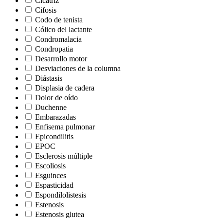
Cicatriz
Cifosis
Codo de tenista
Cólico del lactante
Condromalacia
Condropatia
Desarrollo motor
Desviaciones de la columna
Diástasis
Displasia de cadera
Dolor de oído
Duchenne
Embarazadas
Enfisema pulmonar
Epicondilitis
EPOC
Esclerosis múltiple
Escoliosis
Esguinces
Espasticidad
Espondilolistesis
Estenosis
Estenosis glutea