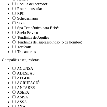
Rodilla del corredor
Rotura muscular
RPG
Scheuermann
SGA
Spa Terapéutico para Bebés
Suelo Pélvico
Tendinitis de Aquiles
Tendinitis del supraespinoso (o de hombro)
Tortícolis
Trocanteritis
Compañias aseguradoras
ACUNSA
ADESLAS
AEGON
AGRUPACIÓ
ANTARES
ASEFA
ASISA
ASSA
AXA