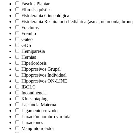
Fascitis Plantar
Fibrosis quística
Fisioterapia Ginecológica
Fisioterapia Respiratoria Pediátrica (asma, neumonía, bron
Fracturas
Frenillo
Gateo
GDS
Hemiparesia
Hernias
Hiperlordosis
Hipopresivos Grupal
Hipopresivos Individual
Hipopresivos ON-LINE
IBCLC
Incontinencia
Kinesiotaping
Lactancia Materna
Ligamento cruzado
Luxación hombro y rotula
Luxaciones
Manguito rotador