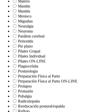
Mareos
Mastitis
Mastitis
Menisco
Migrañas
Neuralgia
Neuroma
Parálisis cerebral
Periostitis
Pie plano
Pilates Grupal
Pilates Individual
Pilates ON-LINE
Plagiocefalia
Posturologia
Preparación Física al Parto
Preparación Física al Parto ON-LINE
Prolapso
Protusión
Pubalgia
Radiculopatia
Reeducación postural/espalda
Reflujo