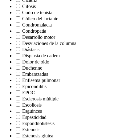
Cicatriz
Cifosis
Codo de tenista
Cólico del lactante
Condromalacia
Condropatia
Desarrollo motor
Desviaciones de la columna
Diástasis
Displasia de cadera
Dolor de oído
Duchenne
Embarazadas
Enfisema pulmonar
Epicondilitis
EPOC
Esclerosis múltiple
Escoliosis
Esguinces
Espasticidad
Espondilolistesis
Estenosis
Estenosis glutea