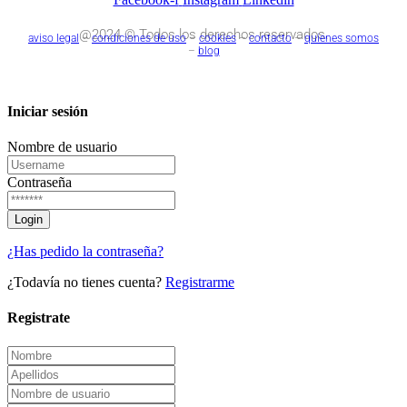
@2024 © Todos los derechos reservados.
aviso legal
–
condiciones de uso
–
cookies
–
contacto
–
quienes somos
–
blog
Iniciar sesión
Nombre de usuario
Contraseña
¿Has pedido la contraseña?
¿Todavía no tienes cuenta?
Registrarme
Registrate