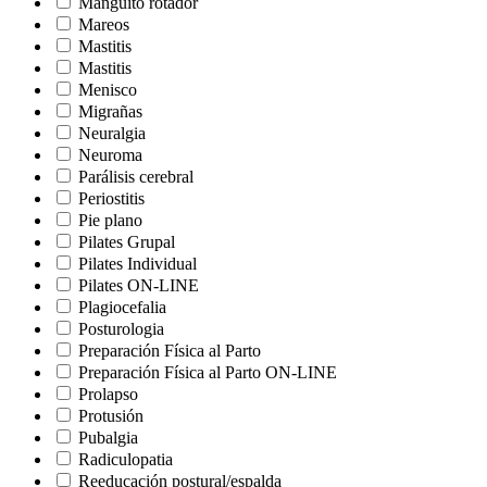
Manguito rotador
Mareos
Mastitis
Mastitis
Menisco
Migrañas
Neuralgia
Neuroma
Parálisis cerebral
Periostitis
Pie plano
Pilates Grupal
Pilates Individual
Pilates ON-LINE
Plagiocefalia
Posturologia
Preparación Física al Parto
Preparación Física al Parto ON-LINE
Prolapso
Protusión
Pubalgia
Radiculopatia
Reeducación postural/espalda