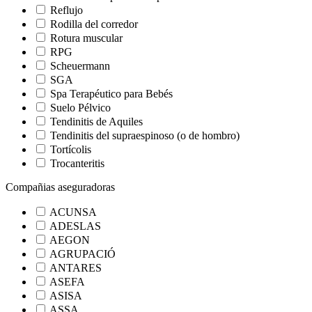
Reflujo
Rodilla del corredor
Rotura muscular
RPG
Scheuermann
SGA
Spa Terapéutico para Bebés
Suelo Pélvico
Tendinitis de Aquiles
Tendinitis del supraespinoso (o de hombro)
Tortícolis
Trocanteritis
Compañias aseguradoras
ACUNSA
ADESLAS
AEGON
AGRUPACIÓ
ANTARES
ASEFA
ASISA
ASSA