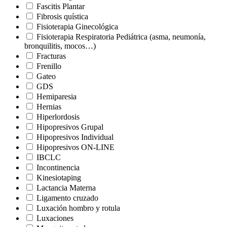
Fascitis Plantar
Fibrosis quística
Fisioterapia Ginecológica
Fisioterapia Respiratoria Pediátrica (asma, neumonía,
bronquilitis, mocos…)
Fracturas
Frenillo
Gateo
GDS
Hemiparesia
Hernias
Hiperlordosis
Hipopresivos Grupal
Hipopresivos Individual
Hipopresivos ON-LINE
IBCLC
Incontinencia
Kinesiotaping
Lactancia Materna
Ligamento cruzado
Luxación hombro y rotula
Luxaciones