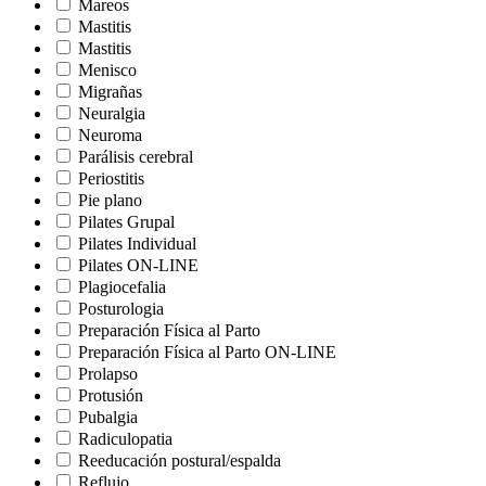
Mareos
Mastitis
Mastitis
Menisco
Migrañas
Neuralgia
Neuroma
Parálisis cerebral
Periostitis
Pie plano
Pilates Grupal
Pilates Individual
Pilates ON-LINE
Plagiocefalia
Posturologia
Preparación Física al Parto
Preparación Física al Parto ON-LINE
Prolapso
Protusión
Pubalgia
Radiculopatia
Reeducación postural/espalda
Reflujo