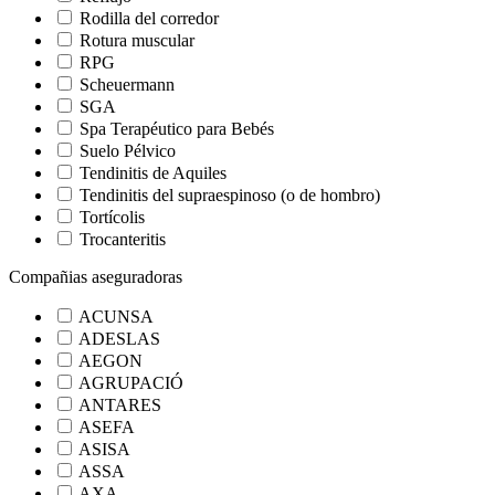
Rodilla del corredor
Rotura muscular
RPG
Scheuermann
SGA
Spa Terapéutico para Bebés
Suelo Pélvico
Tendinitis de Aquiles
Tendinitis del supraespinoso (o de hombro)
Tortícolis
Trocanteritis
Compañias aseguradoras
ACUNSA
ADESLAS
AEGON
AGRUPACIÓ
ANTARES
ASEFA
ASISA
ASSA
AXA