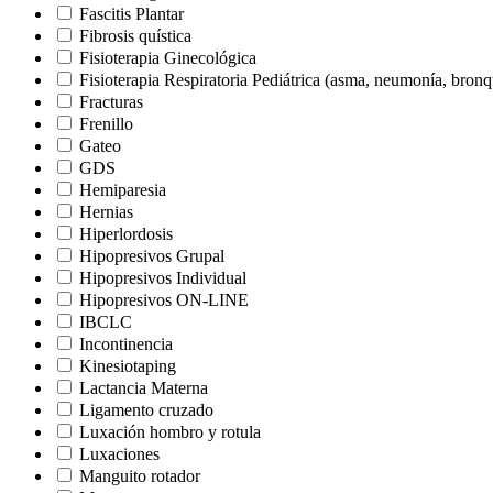
Fascitis Plantar
Fibrosis quística
Fisioterapia Ginecológica
Fisioterapia Respiratoria Pediátrica (asma, neumonía, bron
Fracturas
Frenillo
Gateo
GDS
Hemiparesia
Hernias
Hiperlordosis
Hipopresivos Grupal
Hipopresivos Individual
Hipopresivos ON-LINE
IBCLC
Incontinencia
Kinesiotaping
Lactancia Materna
Ligamento cruzado
Luxación hombro y rotula
Luxaciones
Manguito rotador