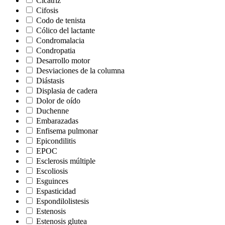
Cicatriz
Cifosis
Codo de tenista
Cólico del lactante
Condromalacia
Condropatia
Desarrollo motor
Desviaciones de la columna
Diástasis
Displasia de cadera
Dolor de oído
Duchenne
Embarazadas
Enfisema pulmonar
Epicondilitis
EPOC
Esclerosis múltiple
Escoliosis
Esguinces
Espasticidad
Espondilolistesis
Estenosis
Estenosis glutea