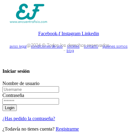
Facebook-f
Instagram
Linkedin
@2024 © Todos los derechos reservados.
aviso legal
–
condiciones de uso
–
cookies
–
contacto
–
quienes somos
–
blog
Iniciar sesión
Nombre de usuario
Contraseña
¿Has pedido la contraseña?
¿Todavía no tienes cuenta?
Registrarme