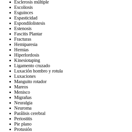
Esclerosis múltiple
Escoliosis
Esguinces
Espasticidad
Espondilolistesis
Estenosis
Fascitis Plantar
Fracturas
Hemiparesia
Hernias
Hiperlordosis
Kinesiotaping
Ligamento cruzado
Luxación hombro y rotula
Luxaciones
Manguito rotador
Mareos
Menisco
Migrañas
Neuralgia
Neuroma
Parálisis cerebral
Periostitis
Pie plano
Protusión