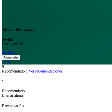
Athena Fisioterapia
Sevilla
Colegiado Nº:
Favorito
Compartir
Votar
5
Recomendado
1 Ver recomendaciones
5
Recomendado
Llamar ahora
Presentación