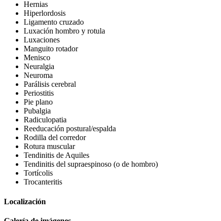
Hernias
Hiperlordosis
Ligamento cruzado
Luxación hombro y rotula
Luxaciones
Manguito rotador
Menisco
Neuralgia
Neuroma
Parálisis cerebral
Periostitis
Pie plano
Pubalgia
Radiculopatia
Reeducación postural/espalda
Rodilla del corredor
Rotura muscular
Tendinitis de Aquiles
Tendinitis del supraespinoso (o de hombro)
Tortícolis
Trocanteritis
Localización
Galería de imágenes