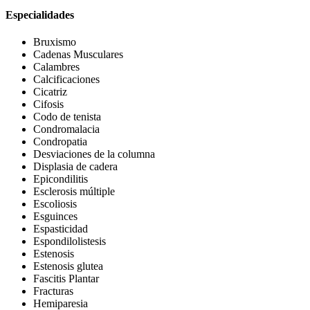
Especialidades
Bruxismo
Cadenas Musculares
Calambres
Calcificaciones
Cicatriz
Cifosis
Codo de tenista
Condromalacia
Condropatia
Desviaciones de la columna
Displasia de cadera
Epicondilitis
Esclerosis múltiple
Escoliosis
Esguinces
Espasticidad
Espondilolistesis
Estenosis
Estenosis glutea
Fascitis Plantar
Fracturas
Hemiparesia