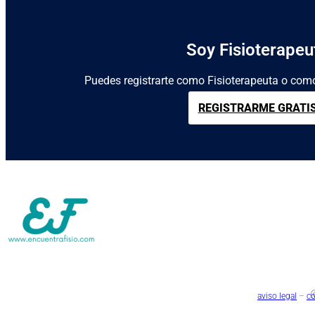
Soy Fisioterapeu
Puedes registrarte como Fisioterapeuta o como
REGISTRARME GRATI
@
aviso legal
–
co