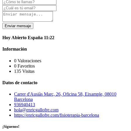
Enviar mensaje
Hoy
Abierto
España
11:22
Información
0 Valoraciones
0 Favoritos
135 Visitas
Datos de contacto
Carrer d'Ausiàs Marc, 26, Oficina 58, Eixample, 08010
Barcelona
936940413
hola@enricgallofre.com
https://enricgallofre.com/fisioterapia-barcelona
¡Síguenos!