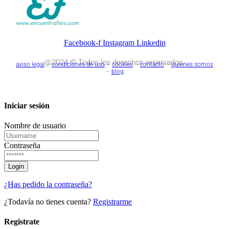
Facebook-f
Instagram
Linkedin
@2024 © Todos los derechos reservados.
aviso legal
–
condiciones de uso
–
cookies
–
contacto
–
quienes somos
–
blog
Iniciar sesión
Nombre de usuario
Contraseña
¿Has pedido la contraseña?
¿Todavía no tienes cuenta?
Registrarme
Registrate