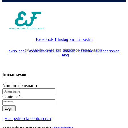
Facebook-f
Instagram
Linkedin
@2024 © Todos los derechos reservados.
aviso legal
–
condiciones de uso
–
cookies
–
contacto
–
quienes somos
–
blog
Iniciar sesión
Nombre de usuario
Contraseña
¿Has pedido la contraseña?