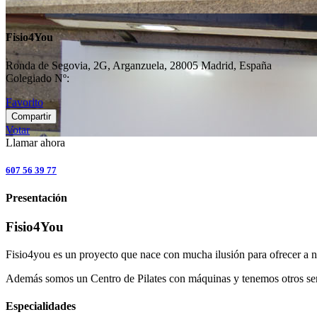
Fisio4You
Ronda de Segovia, 2G, Arganzuela, 28005 Madrid, España
Colegiado Nº:
Favorito
Compartir
Votar
Llamar ahora
607 56 39 77
Presentación
Fisio4You
Fisio4you es un proyecto que nace con mucha ilusión para ofrecer a nu
Además somos un Centro de Pilates con máquinas y tenemos otros serv
Especialidades