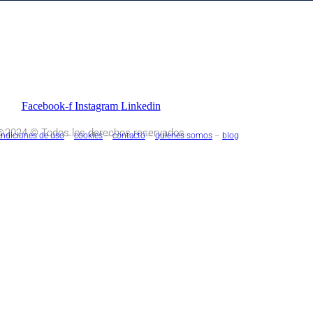
Facebook-f
Instagram
Linkedin
2024 © Todos los derechos reservados.
ndiciones de uso
–
cookies
–
contacto
–
quienes somos
–
blog