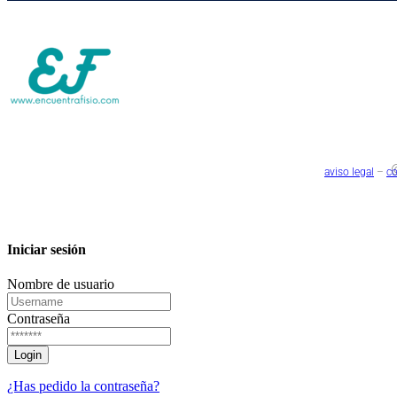
@
aviso legal
–
co
Iniciar sesión
Nombre de usuario
Contraseña
¿Has pedido la contraseña?