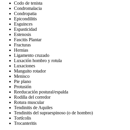
Codo de tenista
Condromalacia
Condropatia
Epicondilitis
Esguinces
Espasticidad
Estenosis
Fascitis Plantar
Fracturas
Hernias
Ligamento cruzado
Luxación hombro y rotula
Luxaciones
Manguito rotador
Menisco
Pie plano
Protusión
Reeducación postural/espalda
Rodilla del corredor
Rotura muscular
Tendinitis de Aquiles
Tendinitis del supraespinoso (o de hombro)
Tortícolis
Trocanteritis