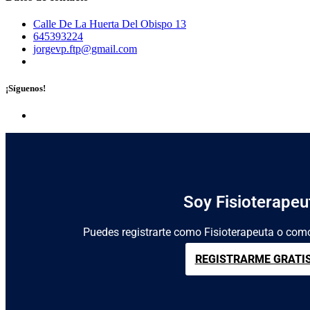
Calle De La Huerta Del Obispo 13
645393224
jorgevp.ftp@gmail.com
¡Síguenos!
Soy Fisioterapeu
Puedes registrarte como Fisioterapeuta o como
REGISTRARME GRATI