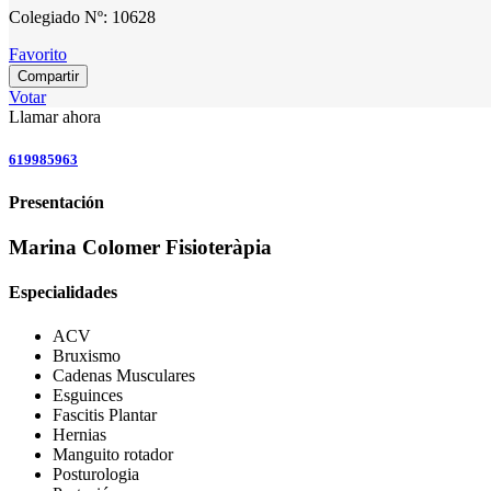
Colegiado Nº: 10628
Favorito
Compartir
Votar
Llamar ahora
619985963
Presentación
Marina Colomer Fisioteràpia
Especialidades
ACV
Bruxismo
Cadenas Musculares
Esguinces
Fascitis Plantar
Hernias
Manguito rotador
Posturologia