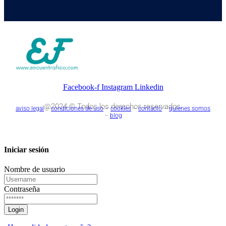
Facebook-f
Instagram
Linkedin
@2024 © Todos los derechos reservados.
aviso legal
–
condiciones de uso
–
cookies
–
contacto
–
quienes somos
–
blog
Iniciar sesión
Nombre de usuario
Contraseña