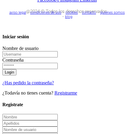
@2024 © Todos los derechos reservados.
aviso legal
–
condiciones de uso
–
cookies
–
contacto
–
quienes somos
–
blog
Iniciar sesión
Nombre de usuario
Contraseña
¿Has pedido la contraseña?
¿Todavía no tienes cuenta?
Registrarme
Registrate