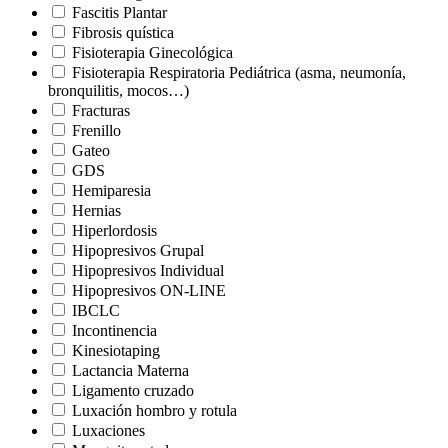
Fascitis Plantar
Fibrosis quística
Fisioterapia Ginecológica
Fisioterapia Respiratoria Pediátrica (asma, neumonía,
bronquilitis, mocos…)
Fracturas
Frenillo
Gateo
GDS
Hemiparesia
Hernias
Hiperlordosis
Hipopresivos Grupal
Hipopresivos Individual
Hipopresivos ON-LINE
IBCLC
Incontinencia
Kinesiotaping
Lactancia Materna
Ligamento cruzado
Luxación hombro y rotula
Luxaciones