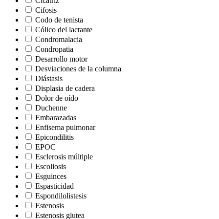
Cicatriz
Cifosis
Codo de tenista
Cólico del lactante
Condromalacia
Condropatia
Desarrollo motor
Desviaciones de la columna
Diástasis
Displasia de cadera
Dolor de oído
Duchenne
Embarazadas
Enfisema pulmonar
Epicondilitis
EPOC
Esclerosis múltiple
Escoliosis
Esguinces
Espasticidad
Espondilolistesis
Estenosis
Estenosis glutea