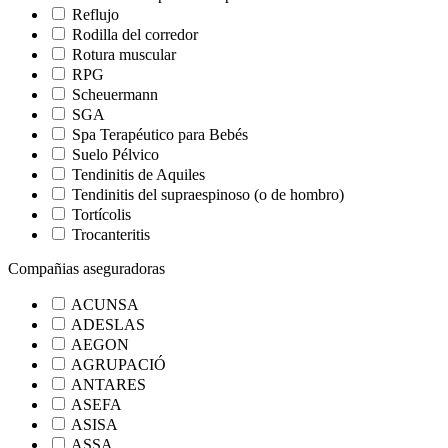
Reflujo
Rodilla del corredor
Rotura muscular
RPG
Scheuermann
SGA
Spa Terapéutico para Bebés
Suelo Pélvico
Tendinitis de Aquiles
Tendinitis del supraespinoso (o de hombro)
Tortícolis
Trocanteritis
Compañias aseguradoras
ACUNSA
ADESLAS
AEGON
AGRUPACIÓ
ANTARES
ASEFA
ASISA
ASSA