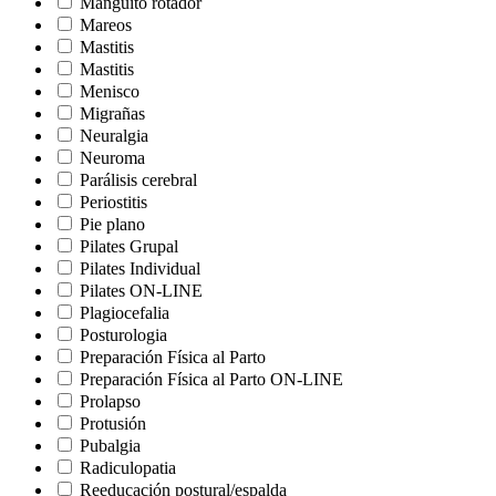
Manguito rotador
Mareos
Mastitis
Mastitis
Menisco
Migrañas
Neuralgia
Neuroma
Parálisis cerebral
Periostitis
Pie plano
Pilates Grupal
Pilates Individual
Pilates ON-LINE
Plagiocefalia
Posturologia
Preparación Física al Parto
Preparación Física al Parto ON-LINE
Prolapso
Protusión
Pubalgia
Radiculopatia
Reeducación postural/espalda