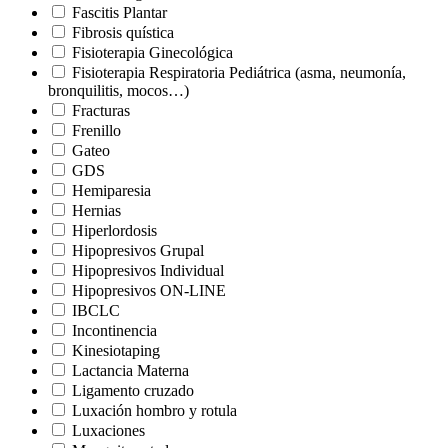
Fascitis Plantar
Fibrosis quística
Fisioterapia Ginecológica
Fisioterapia Respiratoria Pediátrica (asma, neumonía,
bronquilitis, mocos…)
Fracturas
Frenillo
Gateo
GDS
Hemiparesia
Hernias
Hiperlordosis
Hipopresivos Grupal
Hipopresivos Individual
Hipopresivos ON-LINE
IBCLC
Incontinencia
Kinesiotaping
Lactancia Materna
Ligamento cruzado
Luxación hombro y rotula
Luxaciones