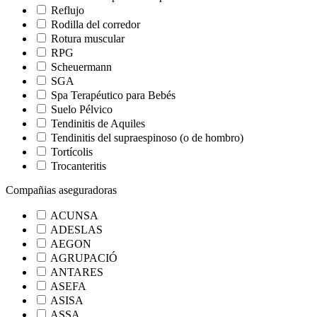
Reflujo
Rodilla del corredor
Rotura muscular
RPG
Scheuermann
SGA
Spa Terapéutico para Bebés
Suelo Pélvico
Tendinitis de Aquiles
Tendinitis del supraespinoso (o de hombro)
Tortícolis
Trocanteritis
Compañias aseguradoras
ACUNSA
ADESLAS
AEGON
AGRUPACIÓ
ANTARES
ASEFA
ASISA
ASSA