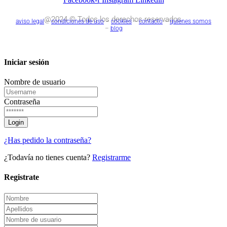
@2024 © Todos los derechos reservados.
aviso legal
–
condiciones de uso
–
cookies
–
contacto
–
quienes somos
–
blog
Iniciar sesión
Nombre de usuario
Contraseña
¿Has pedido la contraseña?
¿Todavía no tienes cuenta?
Registrarme
Registrate