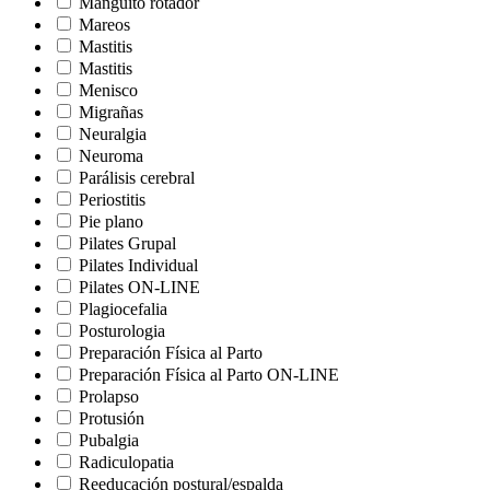
Manguito rotador
Mareos
Mastitis
Mastitis
Menisco
Migrañas
Neuralgia
Neuroma
Parálisis cerebral
Periostitis
Pie plano
Pilates Grupal
Pilates Individual
Pilates ON-LINE
Plagiocefalia
Posturologia
Preparación Física al Parto
Preparación Física al Parto ON-LINE
Prolapso
Protusión
Pubalgia
Radiculopatia
Reeducación postural/espalda