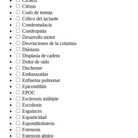
Cicatriz
Cifosis
Codo de tenista
Cólico del lactante
Condromalacia
Condropatia
Desarrollo motor
Desviaciones de la columna
Diástasis
Displasia de cadera
Dolor de oído
Duchenne
Embarazadas
Enfisema pulmonar
Epicondilitis
EPOC
Esclerosis múltiple
Escoliosis
Esguinces
Espasticidad
Espondilolistesis
Estenosis
Estenosis glutea