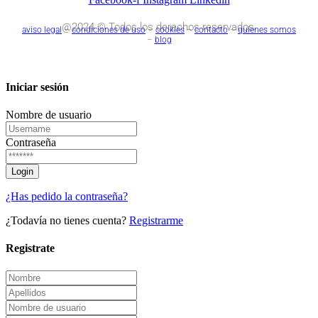
@2024 © Todos los derechos reservados.
aviso legal
–
condiciones de uso
–
cookies
–
contacto
–
quienes somos
–
blog
Iniciar sesión
Nombre de usuario
Contraseña
¿Has pedido la contraseña?
¿Todavía no tienes cuenta?
Registrarme
Registrate