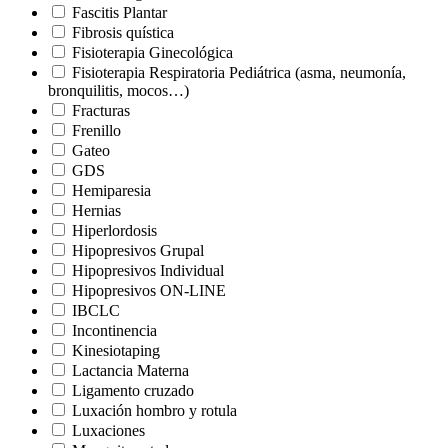
Fascitis Plantar
Fibrosis quística
Fisioterapia Ginecológica
Fisioterapia Respiratoria Pediátrica (asma, neumonía,
bronquilitis, mocos…)
Fracturas
Frenillo
Gateo
GDS
Hemiparesia
Hernias
Hiperlordosis
Hipopresivos Grupal
Hipopresivos Individual
Hipopresivos ON-LINE
IBCLC
Incontinencia
Kinesiotaping
Lactancia Materna
Ligamento cruzado
Luxación hombro y rotula
Luxaciones