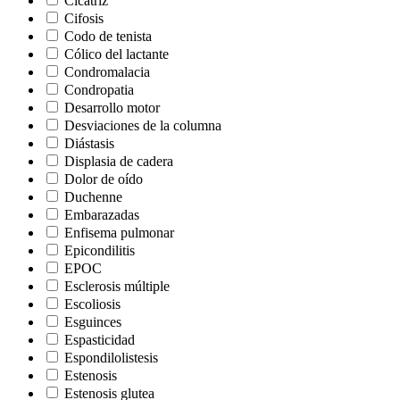
Cicatriz
Cifosis
Codo de tenista
Cólico del lactante
Condromalacia
Condropatia
Desarrollo motor
Desviaciones de la columna
Diástasis
Displasia de cadera
Dolor de oído
Duchenne
Embarazadas
Enfisema pulmonar
Epicondilitis
EPOC
Esclerosis múltiple
Escoliosis
Esguinces
Espasticidad
Espondilolistesis
Estenosis
Estenosis glutea