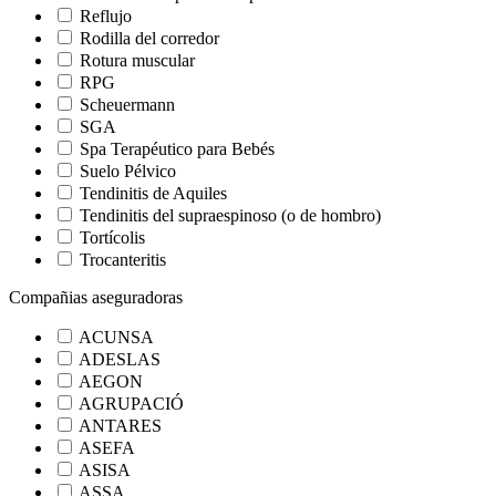
Reflujo
Rodilla del corredor
Rotura muscular
RPG
Scheuermann
SGA
Spa Terapéutico para Bebés
Suelo Pélvico
Tendinitis de Aquiles
Tendinitis del supraespinoso (o de hombro)
Tortícolis
Trocanteritis
Compañias aseguradoras
ACUNSA
ADESLAS
AEGON
AGRUPACIÓ
ANTARES
ASEFA
ASISA
ASSA