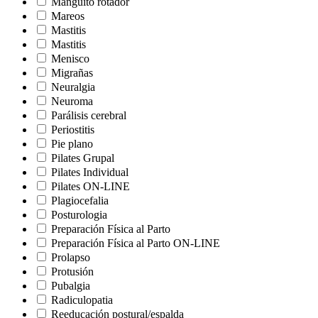
Manguito rotador
Mareos
Mastitis
Mastitis
Menisco
Migrañas
Neuralgia
Neuroma
Parálisis cerebral
Periostitis
Pie plano
Pilates Grupal
Pilates Individual
Pilates ON-LINE
Plagiocefalia
Posturologia
Preparación Física al Parto
Preparación Física al Parto ON-LINE
Prolapso
Protusión
Pubalgia
Radiculopatia
Reeducación postural/espalda