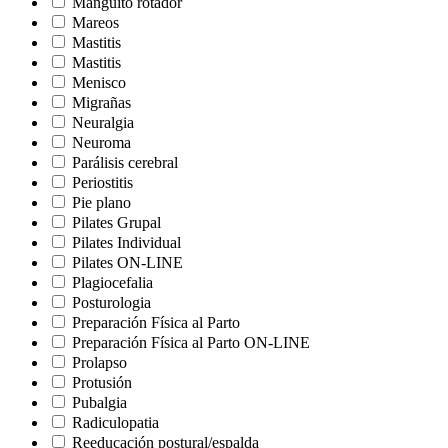
Manguito rotador
Mareos
Mastitis
Mastitis
Menisco
Migrañas
Neuralgia
Neuroma
Parálisis cerebral
Periostitis
Pie plano
Pilates Grupal
Pilates Individual
Pilates ON-LINE
Plagiocefalia
Posturologia
Preparación Física al Parto
Preparación Física al Parto ON-LINE
Prolapso
Protusión
Pubalgia
Radiculopatia
Reeducación postural/espalda