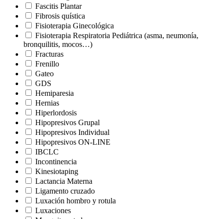
Fascitis Plantar
Fibrosis quística
Fisioterapia Ginecológica
Fisioterapia Respiratoria Pediátrica (asma, neumonía,
bronquilitis, mocos…)
Fracturas
Frenillo
Gateo
GDS
Hemiparesia
Hernias
Hiperlordosis
Hipopresivos Grupal
Hipopresivos Individual
Hipopresivos ON-LINE
IBCLC
Incontinencia
Kinesiotaping
Lactancia Materna
Ligamento cruzado
Luxación hombro y rotula
Luxaciones