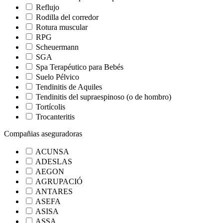
Reflujo
Rodilla del corredor
Rotura muscular
RPG
Scheuermann
SGA
Spa Terapéutico para Bebés
Suelo Pélvico
Tendinitis de Aquiles
Tendinitis del supraespinoso (o de hombro)
Tortícolis
Trocanteritis
Compañias aseguradoras
ACUNSA
ADESLAS
AEGON
AGRUPACIÓ
ANTARES
ASEFA
ASISA
ASSA