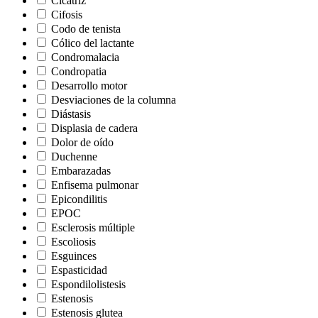
Cicatriz
Cifosis
Codo de tenista
Cólico del lactante
Condromalacia
Condropatia
Desarrollo motor
Desviaciones de la columna
Diástasis
Displasia de cadera
Dolor de oído
Duchenne
Embarazadas
Enfisema pulmonar
Epicondilitis
EPOC
Esclerosis múltiple
Escoliosis
Esguinces
Espasticidad
Espondilolistesis
Estenosis
Estenosis glutea