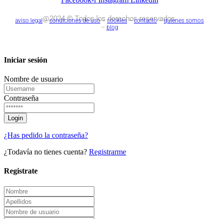
@2024 © Todos los derechos reservados.
aviso legal
–
condiciones de uso
–
cookies
–
contacto
–
quienes somos
–
blog
Iniciar sesión
Nombre de usuario
Contraseña
¿Has pedido la contraseña?
¿Todavía no tienes cuenta?
Registrarme
Registrate