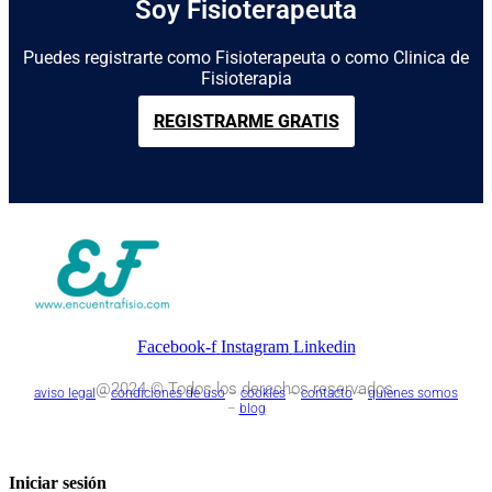
Soy Fisioterapeuta
Puedes registrarte como Fisioterapeuta o como Clinica de
Fisioterapia
REGISTRARME GRATIS
Facebook-f
Instagram
Linkedin
@2024 © Todos los derechos reservados.
aviso legal
–
condiciones de uso
–
cookies
–
contacto
–
quienes somos
–
blog
Iniciar sesión