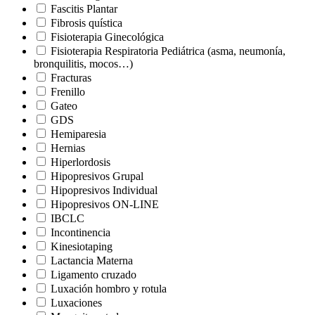
Fascitis Plantar
Fibrosis quística
Fisioterapia Ginecológica
Fisioterapia Respiratoria Pediátrica (asma, neumonía,
bronquilitis, mocos…)
Fracturas
Frenillo
Gateo
GDS
Hemiparesia
Hernias
Hiperlordosis
Hipopresivos Grupal
Hipopresivos Individual
Hipopresivos ON-LINE
IBCLC
Incontinencia
Kinesiotaping
Lactancia Materna
Ligamento cruzado
Luxación hombro y rotula
Luxaciones