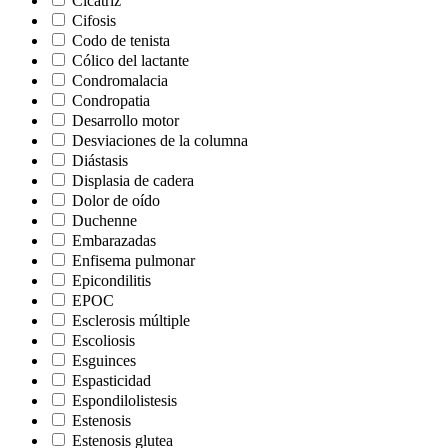
Cicatriz
Cifosis
Codo de tenista
Cólico del lactante
Condromalacia
Condropatia
Desarrollo motor
Desviaciones de la columna
Diástasis
Displasia de cadera
Dolor de oído
Duchenne
Embarazadas
Enfisema pulmonar
Epicondilitis
EPOC
Esclerosis múltiple
Escoliosis
Esguinces
Espasticidad
Espondilolistesis
Estenosis
Estenosis glutea