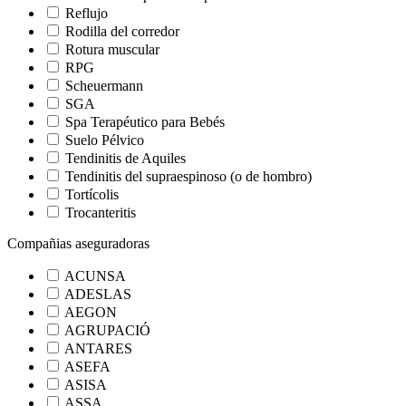
Reflujo
Rodilla del corredor
Rotura muscular
RPG
Scheuermann
SGA
Spa Terapéutico para Bebés
Suelo Pélvico
Tendinitis de Aquiles
Tendinitis del supraespinoso (o de hombro)
Tortícolis
Trocanteritis
Compañias aseguradoras
ACUNSA
ADESLAS
AEGON
AGRUPACIÓ
ANTARES
ASEFA
ASISA
ASSA