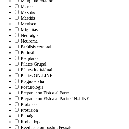
Manguito rotador
Mareos
Mastitis
Mastitis
Menisco
Migrañas
Neuralgia
Neuroma
Parálisis cerebral
Periostitis
Pie plano
Pilates Grupal
Pilates Individual
Pilates ON-LINE
Plagiocefalia
Posturologia
Preparación Física al Parto
Preparación Física al Parto ON-LINE
Prolapso
Protusión
Pubalgia
Radiculopatia
Reeducación postural/espalda