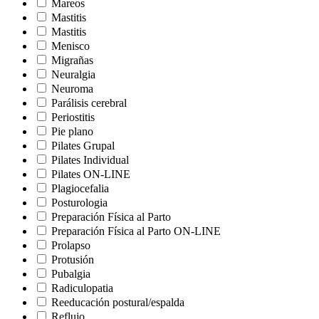
Mareos
Mastitis
Mastitis
Menisco
Migrañas
Neuralgia
Neuroma
Parálisis cerebral
Periostitis
Pie plano
Pilates Grupal
Pilates Individual
Pilates ON-LINE
Plagiocefalia
Posturologia
Preparación Física al Parto
Preparación Física al Parto ON-LINE
Prolapso
Protusión
Pubalgia
Radiculopatia
Reeducación postural/espalda
Reflujo