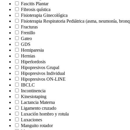
Fascitis Plantar
Fibrosis quística
Fisioterapia Ginecológica
Fisioterapia Respiratoria Pediátrica (asma, neumonía, bron
Fracturas
Frenillo
Gateo
GDS
Hemiparesia
Hernias
Hiperlordosis
Hipopresivos Grupal
Hipopresivos Individual
Hipopresivos ON-LINE
IBCLC
Incontinencia
Kinesiotaping
Lactancia Materna
Ligamento cruzado
Luxación hombro y rotula
Luxaciones
Manguito rotador