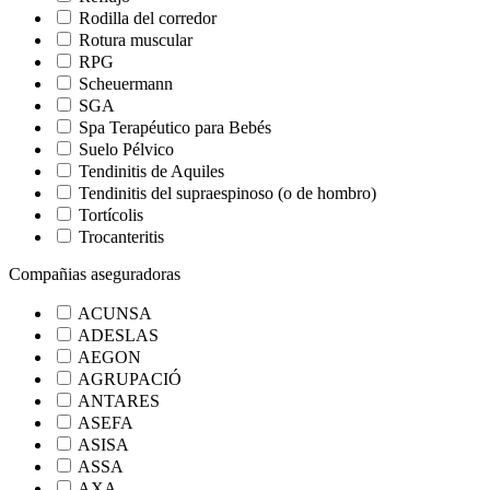
Rodilla del corredor
Rotura muscular
RPG
Scheuermann
SGA
Spa Terapéutico para Bebés
Suelo Pélvico
Tendinitis de Aquiles
Tendinitis del supraespinoso (o de hombro)
Tortícolis
Trocanteritis
Compañias aseguradoras
ACUNSA
ADESLAS
AEGON
AGRUPACIÓ
ANTARES
ASEFA
ASISA
ASSA
AXA