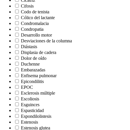
Cicatriz
Cifosis
Codo de tenista
Cólico del lactante
Condromalacia
Condropatia
Desarrollo motor
Desviaciones de la columna
Diástasis
Displasia de cadera
Dolor de oído
Duchenne
Embarazadas
Enfisema pulmonar
Epicondilitis
EPOC
Esclerosis múltiple
Escoliosis
Esguinces
Espasticidad
Espondilolistesis
Estenosis
Estenosis glutea