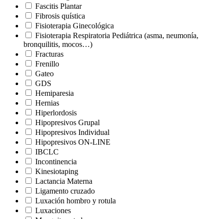
Fascitis Plantar
Fibrosis quística
Fisioterapia Ginecológica
Fisioterapia Respiratoria Pediátrica (asma, neumonía,
bronquilitis, mocos…)
Fracturas
Frenillo
Gateo
GDS
Hemiparesia
Hernias
Hiperlordosis
Hipopresivos Grupal
Hipopresivos Individual
Hipopresivos ON-LINE
IBCLC
Incontinencia
Kinesiotaping
Lactancia Materna
Ligamento cruzado
Luxación hombro y rotula
Luxaciones