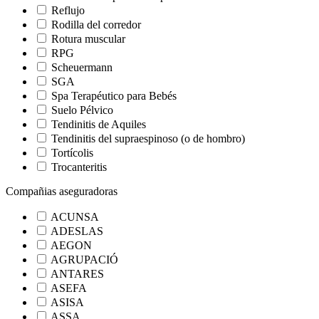
Reflujo
Rodilla del corredor
Rotura muscular
RPG
Scheuermann
SGA
Spa Terapéutico para Bebés
Suelo Pélvico
Tendinitis de Aquiles
Tendinitis del supraespinoso (o de hombro)
Tortícolis
Trocanteritis
Compañias aseguradoras
ACUNSA
ADESLAS
AEGON
AGRUPACIÓ
ANTARES
ASEFA
ASISA
ASSA