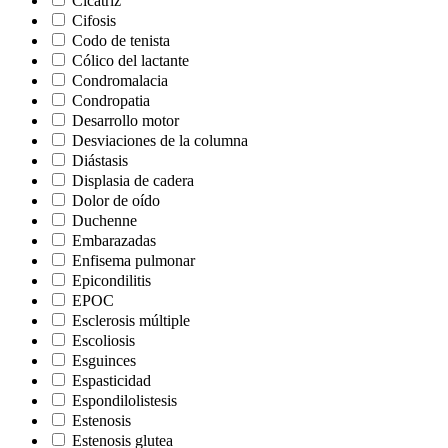
Cicatriz
Cifosis
Codo de tenista
Cólico del lactante
Condromalacia
Condropatia
Desarrollo motor
Desviaciones de la columna
Diástasis
Displasia de cadera
Dolor de oído
Duchenne
Embarazadas
Enfisema pulmonar
Epicondilitis
EPOC
Esclerosis múltiple
Escoliosis
Esguinces
Espasticidad
Espondilolistesis
Estenosis
Estenosis glutea