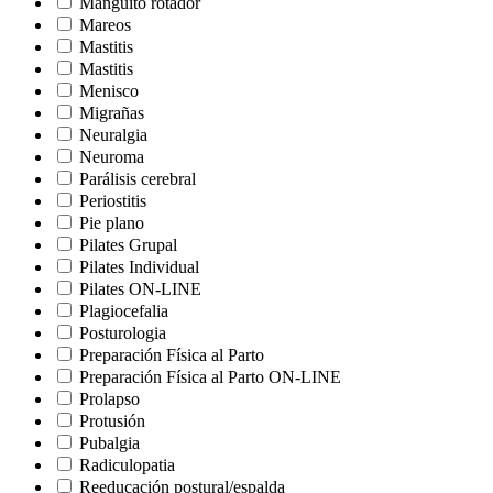
Manguito rotador
Mareos
Mastitis
Mastitis
Menisco
Migrañas
Neuralgia
Neuroma
Parálisis cerebral
Periostitis
Pie plano
Pilates Grupal
Pilates Individual
Pilates ON-LINE
Plagiocefalia
Posturologia
Preparación Física al Parto
Preparación Física al Parto ON-LINE
Prolapso
Protusión
Pubalgia
Radiculopatia
Reeducación postural/espalda