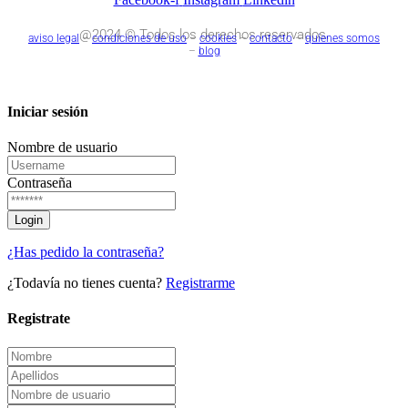
@2024 © Todos los derechos reservados.
aviso legal
–
condiciones de uso
–
cookies
–
contacto
–
quienes somos
–
blog
Iniciar sesión
Nombre de usuario
Contraseña
¿Has pedido la contraseña?
¿Todavía no tienes cuenta?
Registrarme
Registrate