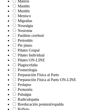
Mareos
Mastitis
Mastitis
Menisco
Migrañas
Neuralgia
Neuroma
Parálisis cerebral
Periostitis
Pie plano
Pilates Grupal
Pilates Individual
Pilates ON-LINE
Plagiocefalia
Posturologia
Preparación Física al Parto
Preparación Física al Parto ON-LINE
Prolapso
Protusión
Pubalgia
Radiculopatia
Reeducación postural/espalda
Reflujo