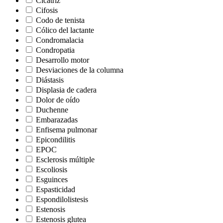
Cicatriz
Cifosis
Codo de tenista
Cólico del lactante
Condromalacia
Condropatia
Desarrollo motor
Desviaciones de la columna
Diástasis
Displasia de cadera
Dolor de oído
Duchenne
Embarazadas
Enfisema pulmonar
Epicondilitis
EPOC
Esclerosis múltiple
Escoliosis
Esguinces
Espasticidad
Espondilolistesis
Estenosis
Estenosis glutea