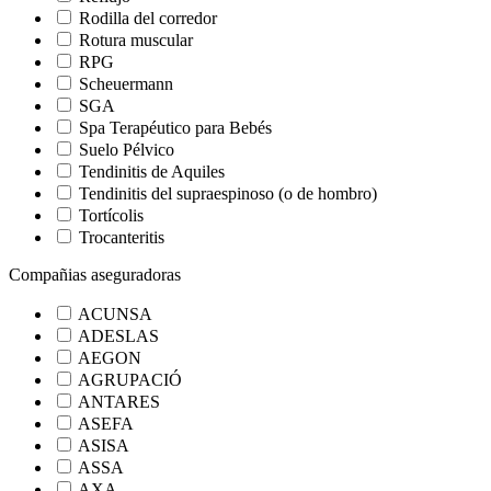
Rodilla del corredor
Rotura muscular
RPG
Scheuermann
SGA
Spa Terapéutico para Bebés
Suelo Pélvico
Tendinitis de Aquiles
Tendinitis del supraespinoso (o de hombro)
Tortícolis
Trocanteritis
Compañias aseguradoras
ACUNSA
ADESLAS
AEGON
AGRUPACIÓ
ANTARES
ASEFA
ASISA
ASSA
AXA