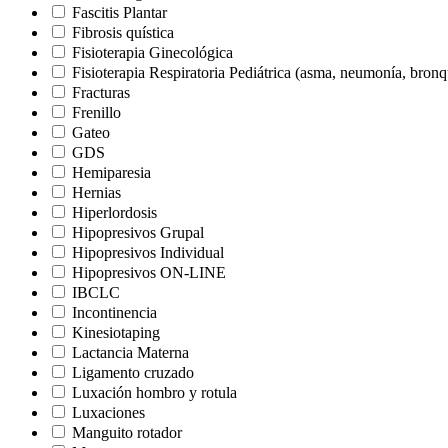
Fascitis Plantar
Fibrosis quística
Fisioterapia Ginecológica
Fisioterapia Respiratoria Pediátrica (asma, neumonía, bron
Fracturas
Frenillo
Gateo
GDS
Hemiparesia
Hernias
Hiperlordosis
Hipopresivos Grupal
Hipopresivos Individual
Hipopresivos ON-LINE
IBCLC
Incontinencia
Kinesiotaping
Lactancia Materna
Ligamento cruzado
Luxación hombro y rotula
Luxaciones
Manguito rotador