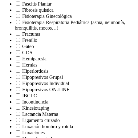
Fascitis Plantar
Fibrosis quística
Fisioterapia Ginecológica
Fisioterapia Respiratoria Pediátrica (asma, neumonía,
bronquilitis, mocos…)
Fracturas
Frenillo
Gateo
GDS
Hemiparesia
Hernias
Hiperlordosis
Hipopresivos Grupal
Hipopresivos Individual
Hipopresivos ON-LINE
IBCLC
Incontinencia
Kinesiotaping
Lactancia Materna
Ligamento cruzado
Luxación hombro y rotula
Luxaciones