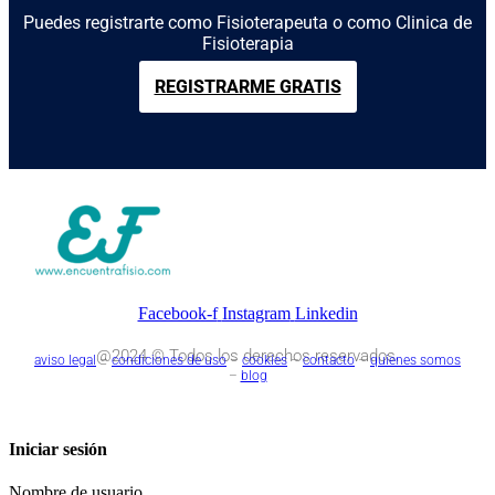
Puedes registrarte como Fisioterapeuta o como Clinica de
Fisioterapia
REGISTRARME GRATIS
Facebook-f
Instagram
Linkedin
@2024 © Todos los derechos reservados.
aviso legal
–
condiciones de uso
–
cookies
–
contacto
–
quienes somos
–
blog
Iniciar sesión
Nombre de usuario