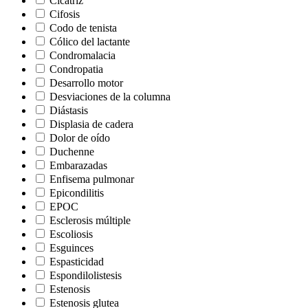
Cicatriz
Cifosis
Codo de tenista
Cólico del lactante
Condromalacia
Condropatia
Desarrollo motor
Desviaciones de la columna
Diástasis
Displasia de cadera
Dolor de oído
Duchenne
Embarazadas
Enfisema pulmonar
Epicondilitis
EPOC
Esclerosis múltiple
Escoliosis
Esguinces
Espasticidad
Espondilolistesis
Estenosis
Estenosis glutea