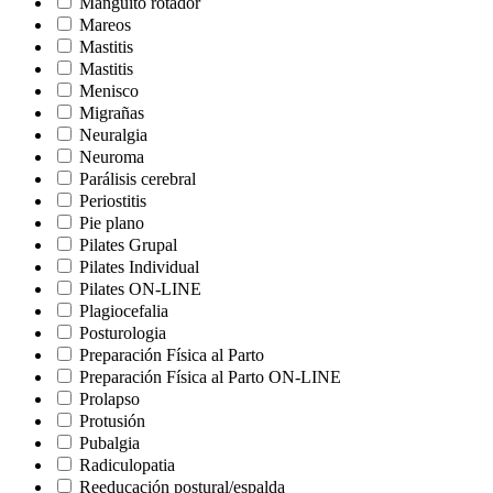
Manguito rotador
Mareos
Mastitis
Mastitis
Menisco
Migrañas
Neuralgia
Neuroma
Parálisis cerebral
Periostitis
Pie plano
Pilates Grupal
Pilates Individual
Pilates ON-LINE
Plagiocefalia
Posturologia
Preparación Física al Parto
Preparación Física al Parto ON-LINE
Prolapso
Protusión
Pubalgia
Radiculopatia
Reeducación postural/espalda