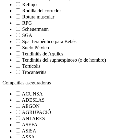
Reflujo
Rodilla del corredor
Rotura muscular
RPG
Scheuermann
SGA
Spa Terapéutico para Bebés
Suelo Pélvico
Tendinitis de Aquiles
Tendinitis del supraespinoso (o de hombro)
Tortícolis
Trocanteritis
Compañias aseguradoras
ACUNSA
ADESLAS
AEGON
AGRUPACIÓ
ANTARES
ASEFA
ASISA
ASSA